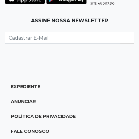
Palmeiras e Vasco confirmam vagas nas
quartas da Copa do Brasil
ASSINE NOSSA NEWSLETTER
22:26
Eleições 2026
Eleitorado aprova teste da urna, mas diz que
colinha será "fundamental"
22:05
Sidrolândia
Briga termina com homem de 35 anos
assassinado a facadas
EXPEDIENTE
21:40
Ideb
ANUNCIAR
Escolas municipais lideram notas do Ensino
Fundamental em Campo Grande
POLÍTICA DE PRIVACIDADE
21:28
Futebol
FALE CONOSCO
Grêmio e Cruzeiro vencem em casa e avançam