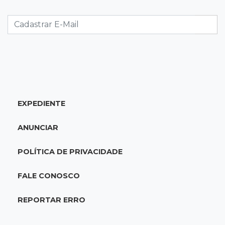
MS muda regra da conservação e só pagará
empresas por rodovias sem buracos
07:10
Agendão
Sábado é dia de Feira das Esposas, Festival
do Sobá e Parada Nerd
EXPEDIENTE
07:07
Previsão do tempo
Sábado será de calor intenso e alerta de
ANUNCIAR
vendaval em Mato Grosso do Sul
POLÍTICA DE PRIVACIDADE
07:07
Narcotráfico
O escudo da fronteira: polícia está travando
FALE CONOSCO
avanço das organizações criminosas
REPORTAR ERRO
07:01
Editorial