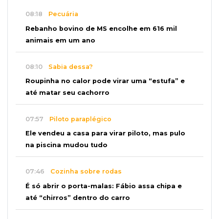
08:18
Pecuária
Rebanho bovino de MS encolhe em 616 mil
animais em um ano
08:10
Sabia dessa?
Roupinha no calor pode virar uma “estufa” e
até matar seu cachorro
07:57
Piloto paraplégico
Ele vendeu a casa para virar piloto, mas pulo
na piscina mudou tudo
07:46
Cozinha sobre rodas
É só abrir o porta-malas: Fábio assa chipa e
até “chirros” dentro do carro