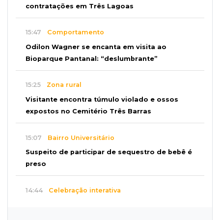
contratações em Três Lagoas
15:47
Comportamento
Odilon Wagner se encanta em visita ao
Bioparque Pantanal: “deslumbrante”
15:25
Zona rural
Visitante encontra túmulo violado e ossos
expostos no Cemitério Três Barras
15:07
Bairro Universitário
Suspeito de participar de sequestro de bebê é
preso
14:44
Celebração interativa
Quiz sobre história de Cassilândia marca festa
de 72 anos em praça no Centro