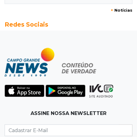
+
Notícias
14:28
Preservação
Redes Sociais
Ladário abre consulta para criação do Parque
Natural Pérola do Pantanal
13:52
Corumbá
Pantaneiro que salvou fazenda com diques
vira personagem de livro
13:34
Operação Lívia
Discord é investigado por falha na proteção
de menores após morte de adolescente
13:33
Produção artesanal
ASSINE NOSSA NEWSLETTER
MS chega a 25 cachaças registradas e amplia
número de produtores em 67%