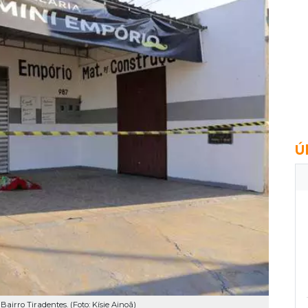
Ú
Bairro Tiradentes. (Foto: Kísie Ainoã)