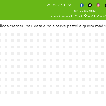
ACOMPANHE-NOS
(67) 99669-9563
AGOSTO, QUINTA
06
CAMPO GR
oca cresceu na Ceasa e hoje serve pastel a quem mad