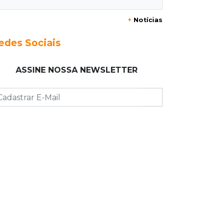
+
Notícias
23:17
Clima
Defesa Civil recomenda atenção em
edes Sociais
MS com formação de ciclone bomba
ASSINE NOSSA NEWSLETTER
23:00
Ideb
Entre escolas com nota divulgada, 3
estaduais lideram o Ensino Médio na
Capital
22:57
Chapadão do Sul
Homem é baleado após apontar
revólver para policiais militares
22:42
Resumão
Palmeiras e Vasco confirmam vagas
nas quartas da Copa do Brasil