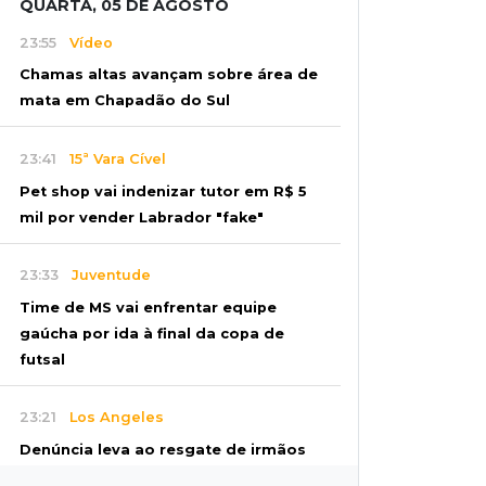
QUARTA, 05 DE AGOSTO
23:55
Vídeo
Chamas altas avançam sobre área de
mata em Chapadão do Sul
23:41
15ª Vara Cível
Pet shop vai indenizar tutor em R$ 5
mil por vender Labrador "fake"
23:33
Juventude
Time de MS vai enfrentar equipe
gaúcha por ida à final da copa de
futsal
23:21
Los Angeles
Denúncia leva ao resgate de irmãos
deixados sozinhos em casa trancada