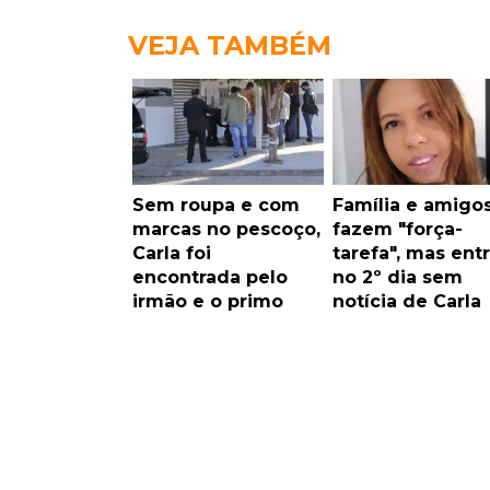
VEJA TAMBÉM
Sem roupa e com
Família e amigo
marcas no pescoço,
fazem "força-
Carla foi
tarefa", mas ent
encontrada pelo
no 2º dia sem
irmão e o primo
notícia de Carla