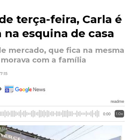
e terça-feira, Carla é
 na esquina de casa
de mercado, que fica na mesma
 morava com a família
7:15
o
readme
1.0x
0:00