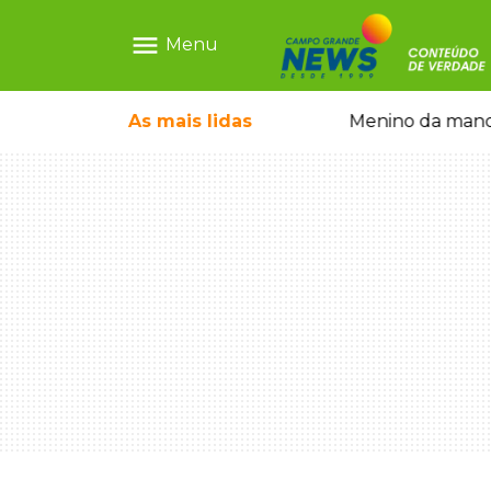
menu
Menu
com show gratuito na Feira Central
As mais
lidas
Menino da mandi