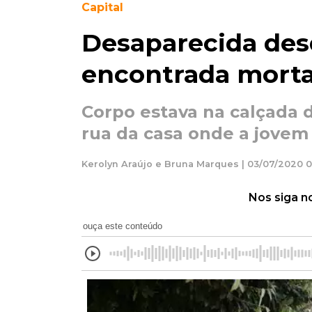
Capital
Desaparecida desd
encontrada morta
Corpo estava na calçada 
rua da casa onde a jovem
Kerolyn Araújo e Bruna Marques | 03/07/2020 0
Nos siga n
ouça este conteúdo