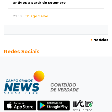
antigos a partir de setembro
22:19
Thiago Servo
Sertanejo desiste de ação de R$ 12 milhões
por pagar pensão sem ser pai
+
Notícias
21:50
Balcão de empregos
Redes Sociais
Semana vai começar com 909 novas
oportunidades de trabalho em 114 funções
21:31
Flagrante
Motorista atinge carro parado, perde
retrovisor e foge no Jardim Antártica
21:12
Entrevista
“Sinto que ela está por perto”, diz mãe de
bebê desaparecida