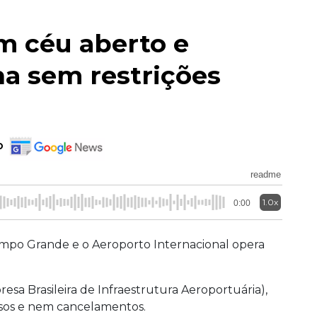
 céu aberto e
na sem restrições
o
readme
1.0x
0:00
po Grande e o Aeroporto Internacional opera
esa Brasileira de Infraestrutura Aeroportuária),
asos e nem cancelamentos.