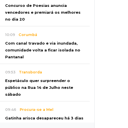
Concurso de Poesias anuncia
vencedores e premiará os melhores
no dia 20
10:09
Corumbá
Com canal travado e via inundada,
comunidade volta a ficar isolada no
Pantanal
09:53
Transborda
Espetáculo quer surpreender o
público na Rua 14 de Julho neste
sábado
09:46
Procura-se a Mel
Gatinha arisca desapareceu há 3 dias
bairro Vilas Boas e tutora pede ajuda