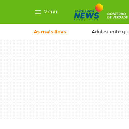
menu
Menu
icleta em caminhão estacionado
As mais
lidas
Adolescente que