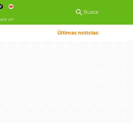
search
Busca
NDE
20º
Últimas notícias