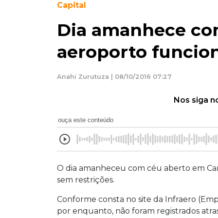
Capital
Dia amanhece com
aeroporto funcio
Anahi Zurutuza | 08/10/2016 07:27
Nos siga n
ouça este conteúdo
O dia amanheceu com céu aberto em Cam
sem restrições.
Conforme consta no site da Infraero (Empr
por enquanto, não foram registrados atr