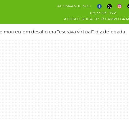
ACOMPANHE-NOS
(67) 99669-9563
AGOSTO, SEXTA
07
CAMPO GRA
 morreu em desafio era "escrava virtual", diz delegada