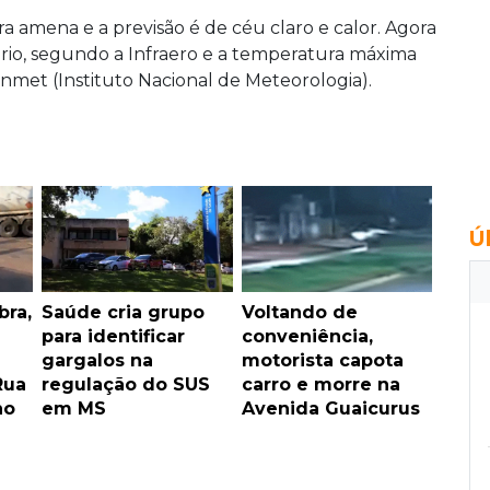
 amena e a previsão é de céu claro e calor. Agora
ário, segundo a Infraero e a temperatura máxima
Inmet (Instituto Nacional de Meteorologia).
Ú
bra,
Saúde cria grupo
Voltando de
para identificar
conveniência,
gargalos na
motorista capota
Rua
regulação do SUS
carro e morre na
ho
em MS
Avenida Guaicurus