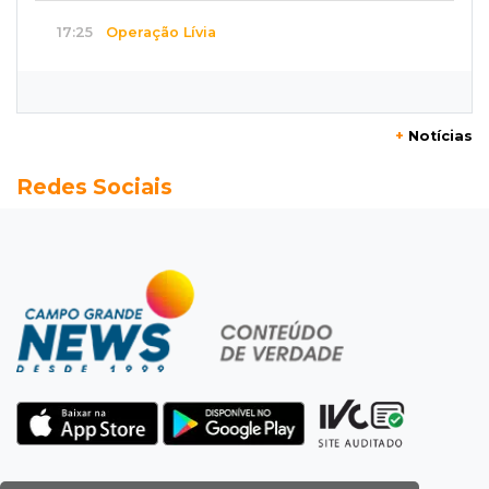
17:25
Operação Lívia
Nova lei pune deepfakes sexuais com crianças
e amplia investigação na internet
+
Notícias
17:17
Quatro carros
Redes Sociais
Idoso sofre mal súbito enquanto dirigia e
provoca engavetamento na Mascarenhas
17:09
Dourados
CAC que usou dados falsos para conseguir
autorização é alvo da PF
17:08
Logística
Infraestrutura se torna alicerce da nova
economia de MS, diz Gerson Claro