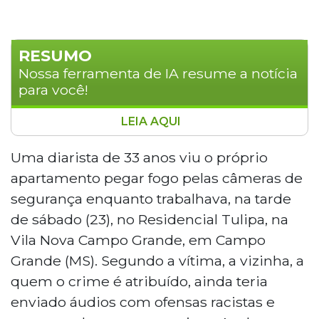
RESUMO
Nossa ferramenta de IA resume a notícia
para você!
LEIA AQUI
Uma diarista de 33 anos teve o
apartamento incendiado por uma colega
Uma diarista de 33 anos viu o próprio
de trabalho em Campo Grande, no
apartamento pegar fogo pelas câmeras de
sábado (23), enquanto seus dois filhos, de
segurança enquanto trabalhava, na tarde
12 e 16 anos, estavam sozinhos no imóvel.
de sábado (23), no Residencial Tulipa, na
A suspeita enviou áudios com ameaças e
Vila Nova Campo Grande, em Campo
ofensas racistas antes de invadir a
residência armada com uma faca. O caso
Grande (MS). Segundo a vítima, a vizinha, a
foi registrado na Depac Cepol como
quem o crime é atribuído, ainda teria
ameaça, dano e incêndio em casa
enviado áudios com ofensas racistas e
habitada. A vítima perdeu todos os