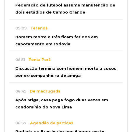
Federação de futebol assume manutenção de
dois estádios de Campo Grande
09:09
Terenos
Homem morre e três ficam feridos em
capotamento em rodovia
08:51
Ponta Porã
Discussão termina com homem morto a socos
por ex-companheiro de amiga
08:45
De madrugada
Após briga, casa pega fogo duas vezes em
condomínio do Nova Lima
08:37
Agendão de partidas
Rodada do Brasileirão tem 6 jogos neste