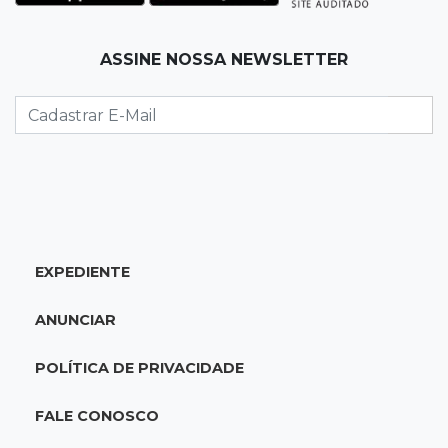
07:54
Ruas bloqueadas
ASSINE NOSSA NEWSLETTER
Campo Grande tem quatro interdições no
trânsito neste domingo
07:45
Dia dos Pais
Qual conselho do seu pai você não ouviu e
hoje paga um preço alto?
07:30
Disciplina e amor
EXPEDIENTE
Pais passam kung-fu de geração em geração
e agora treinam as filhas
ANUNCIAR
07:26
Tiradentes
POLÍTICA DE PRIVACIDADE
Ataque em beco deixa um morto com rosto
deformado e outro ferido
FALE CONOSCO