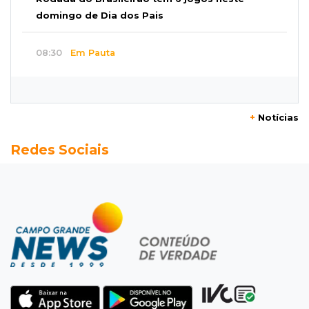
domingo de Dia dos Pais
08:30
Em Pauta
O enorme peso dos genes na obesidade
08:26
O que ficou de quem partiu
+
Notícias
Com ajuda da irmã, mãe transforma sonho
Redes Sociais
que tinha com a filha em loja
08:15
Estudo
Município de MS perde 58 mil hectares e R$ 12
milhões por mês com silvicultura
08:03
Amambai
Rapaz de 23 anos morre ao bater o carro em
poste de energia elétrica