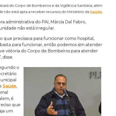
vará do Corpo de Bombeiros e da Vigilância Sanitária, além
ade não está apta a receber recursos do Ministério da
Saúde
.
ra administrativa do PAI, Márcia Dal Fabro,
nidade não está irregular.
r o que precisava para funcionar como hospital,
já basta para funcionar, então podemos sim atender
e vistoria do Corpo de Bombeiros para atender
 disse.
egundo o
ecretário
unicipal
e
Saúde
,
amal
alem, é
reciso que
aja um