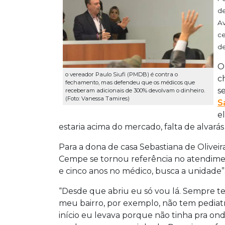
de
Av
ce
de
O
o vereador Paulo Siufi (PMDB) é contra o
c
fechamento, mas defendeu que os médicos que
s
receberam adicionais de 300% devolvam o dinheiro.
(Foto: Vanessa Tamires)
S
e
estaria acima do mercado, falta de alvarás
Para a dona de casa Sebastiana de Oliveir
Cempe se tornou referência no atendiment
e cinco anos no médico, busca a unidade”
“Desde que abriu eu só vou lá. Sempre te
meu bairro, por exemplo, não tem pediatr
início eu levava porque não tinha pra on