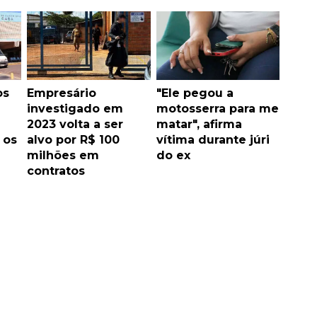
os
Empresário
"Ele pegou a
investigado em
motosserra para me
2023 volta a ser
matar", afirma
 os
alvo por R$ 100
vítima durante júri
milhões em
do ex
contratos