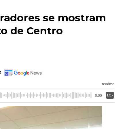
radores se mostram
o de Centro
o
readme
1.0x
0:00