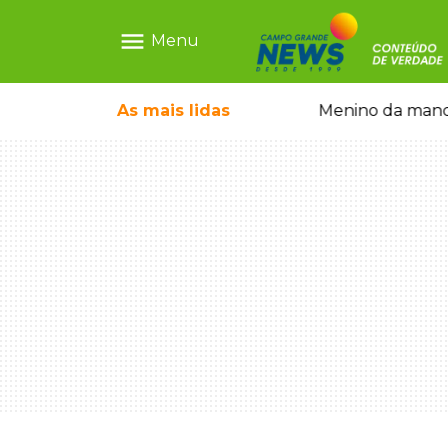
menu
Menu
ntre crianças brasileiras
As mais
lidas
Menino da mandi