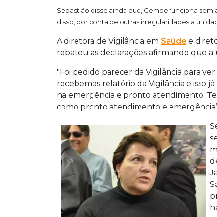
Sebastião disse ainda que, Cempe funciona sem al
disso, por conta de outras irregularidades a unid
A diretora de Vigilância em
Saúde
e direto
rebateu as declarações afirmando que a u
"Foi pedido parecer da Vigilância para ve
recebemos relatório da Vigilância e isso 
na emergência e pronto atendimento. Tev
como pronto atendimento e emergência”,
S
s
m
d
J
S
p
h