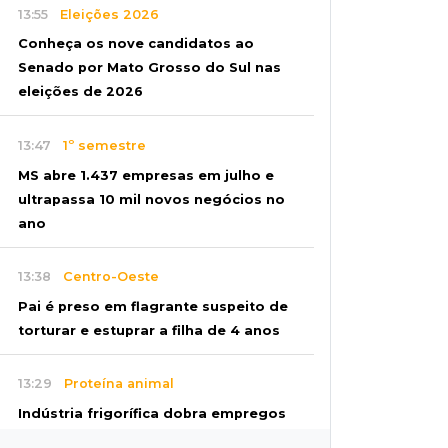
13:55
Eleições 2026
Conheça os nove candidatos ao
Senado por Mato Grosso do Sul nas
eleições de 2026
13:47
1º semestre
MS abre 1.437 empresas em julho e
ultrapassa 10 mil novos negócios no
ano
13:38
Centro-Oeste
Pai é preso em flagrante suspeito de
torturar e estuprar a filha de 4 anos
13:29
Proteína animal
Indústria frigorífica dobra empregos
e multiplica por 12 receita das