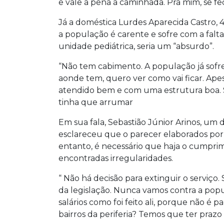
e vale a pena a caminhada. Pra mim, se fe
Já a doméstica Lurdes Aparecida Castro, 4
a população é carente e sofre com a falta
unidade pediátrica, seria um “absurdo”.
“Não tem cabimento. A população já sofr
aonde tem, quero ver como vai ficar. Apes
atendido bem e com uma estrutura boa. 
tinha que arrumar
Em sua fala, Sebastião Júnior Arinos, um
esclareceu que o parecer elaborados po
entanto, é necessário que haja o cumprim
encontradas irregularidades.
“ Não há decisão para extinguir o serviç
da legislação. Nunca vamos contra a pop
salários como foi feito ali, porque não é 
bairros da periferia? Temos que ter prazo p