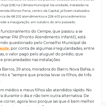
 hoje (08) na Câmara Municipal. Na unidade, instalada na
enida Afonso Pena, centro da Capital, já foram realizados
rca de 68.202 atendimentos e 228.405 procedimentos
sde a inauguração, em outubro do ano passado.
 funcionamento do Cempe, que passou a se
hamar PAI (Pronto Atendimento Infantil), está
endo questionado pelo Conselho Municipal de
aúde
, por conta de algumas irregularidades, entre
las, o valor pago pelo aluguel do prédio, que
 e precariedades nas instalações.
a Barros, 39 anos, moradora do Bairro Nova Bahia, o
o e “sempre que precisa levar os filhos, de três
.
m médico e meus filhos são atendidos rápido. No
a durante o dia e não tem outra alternativa. De
de correr, agora levo porque sei que é bem melhor