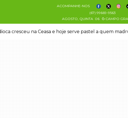
ACOMPANHE-NOS
(67) 99669-9563
AGOSTO, QUINTA
06
CAMPO GR
oca cresceu na Ceasa e hoje serve pastel a quem mad