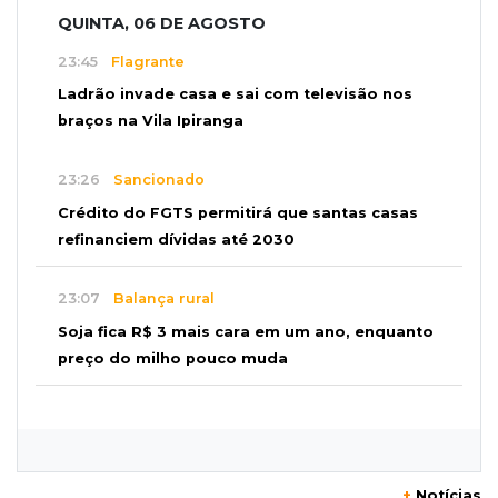
QUINTA, 06 DE AGOSTO
23:45
Flagrante
Ladrão invade casa e sai com televisão nos
braços na Vila Ipiranga
23:26
Sancionado
Crédito do FGTS permitirá que santas casas
refinanciem dívidas até 2030
23:07
Balança rural
Soja fica R$ 3 mais cara em um ano, enquanto
preço do milho pouco muda
22:48
Concurso 3.041
Sortudo de MS leva R$ 52 mil ao apostar R$ 5
na Mega-Sena
+
Notícias