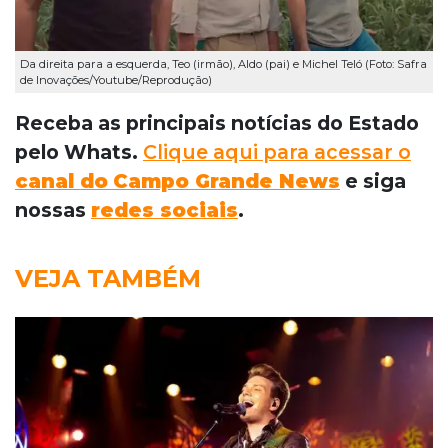
Da direita para a esquerda, Teo (irmão), Aldo (pai) e Michel Teló (Foto: Safra
de Inovações/Youtube/Reprodução)
Receba as principais notícias do Estado
pelo Whats.
Clique aqui para acessar o
canal do
Campo Grande News
e siga
nossas
redes sociais
.
VEJA TAMBÉM