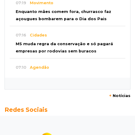
07:19
Movimento
Enquanto mães comem fora, churrasco faz
açougues bombarem para o Dia dos Pais
07:16
Cidades
MS muda regra da conservação e só pagará
empresas por rodovias sem buracos
07:10
Agendão
Sábado é dia de Feira das Esposas, Festival
do Sobá e Parada Nerd
+
Notícias
07:07
Previsão do tempo
Redes Sociais
Sábado será de calor intenso e alerta de
vendaval em Mato Grosso do Sul
07:07
Narcotráfico