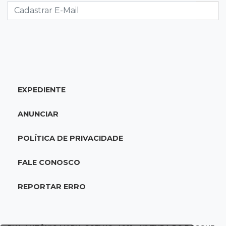
acidente com F-1000 na Av. Heráclito
18:46
Futsal de base
Rodada de estreia da Copa Pelezinho soma 35
gols em quatro jogos
EXPEDIENTE
18:28
Concurso 3.042
Mega-Sena sorteia neste domingo prêmio
ANUNCIAR
acumulado em R$ 165 milhões
POLÍTICA DE PRIVACIDADE
18:05
Energia renovável
Produção de biodiesel cresce 32% em MS e
FALE CONOSCO
supera 31 milhões de litros
REPORTAR ERRO
17:44
100º caso
Suspeito de roubo morre ao reagir à
abordagem policial no Noroeste