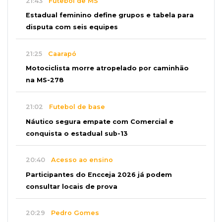
21:43
Futebol de MS
Estadual feminino define grupos e tabela para
disputa com seis equipes
21:25
Caarapó
Motociclista morre atropelado por caminhão
na MS-278
21:02
Futebol de base
Náutico segura empate com Comercial e
conquista o estadual sub-13
20:40
Acesso ao ensino
Participantes do Encceja 2026 já podem
consultar locais de prova
20:29
Pedro Gomes