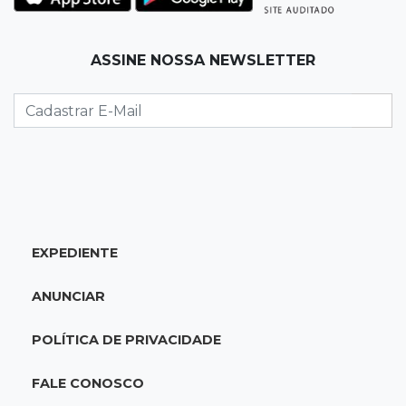
11:28
Audiência de custódia
ASSINE NOSSA NEWSLETTER
Juiz manda soltar motorista bêbado envolvido
em acidente que matou eletricista
11:19
Successione
Preso há quase 1 semana, ex-deputado Neno
Razuk tenta liberdade no STJ
11:07
Novo cenário
EXPEDIENTE
Acrissul atribui queda do rebanho em MS a
ciclo pecuário e uso da terra
ANUNCIAR
11:00
Let it Rip
POLÍTICA DE PRIVACIDADE
Esquece de farmar aura: campeonato de
Beyblade agita Campo Grande
FALE CONOSCO