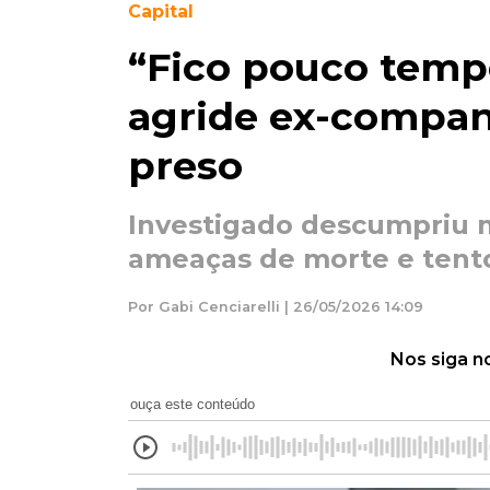
Capital
“Fico pouco temp
agride ex-compan
preso
Investigado descumpriu m
ameaças de morte e tento
Por Gabi Cenciarelli | 26/05/2026 14:09
Nos siga n
ouça este conteúdo