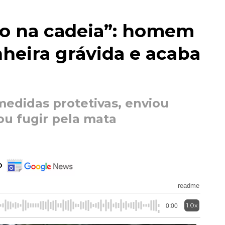
o na cadeia”: homem
heira grávida e acaba
edidas protetivas, enviou
u fugir pela mata
o
readme
1.0x
0:00