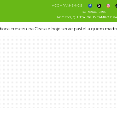
ACOMPANHE-NOS
(67) 99669-9563
AGOSTO, QUINTA
06
CAMPO GR
oca cresceu na Ceasa e hoje serve pastel a quem mad