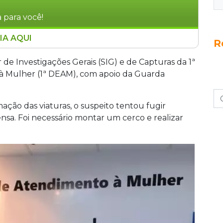
 para você!
IA AQUI
R
vamente em Campo Grande após agredir,
vas contra a ex-companheira grávida. O
r de Investigações Gerais (SIG) e de Capturas da 1ª
 mata ao ver as viaturas, mas foi capturado pela
à Mulher (1ª DEAM), com apoio da Guarda
 após a gravidez e ele chegou a enviar ameaças
o número, mesmo usando tornozeleira
ação das viaturas, o suspeito tentou fugir
sa. Foi necessário montar um cerco e realizar