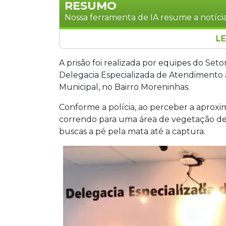
RESUMO
Nossa ferramenta de IA resume a notícia
LE
Homem de 30 anos foi preso preventi
ameaçar e descumprir medidas proteti
A prisão foi realizada por equipes do Seto
suspeito tentou fugir para uma área de
Delegacia Especializada de Atendimento 
polícia. As agressões se intensificaram
Municipal, no Bairro Moreninhas.
de morte pelo WhatsApp usando outr
Conforme a polícia, ao perceber a aproxim
eletrônica.
correndo para uma área de vegetação den
buscas a pé pela mata até a captura.