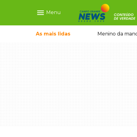
menu
Menu
ãe que não reconhece o filho queimado
As mais
lidas
Menino da mandi