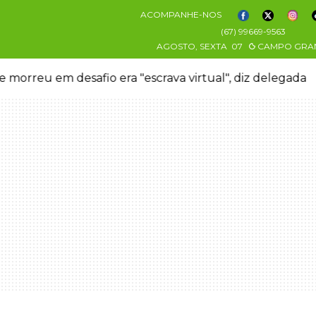
ACOMPANHE-NOS
(67) 99669-9563
AGOSTO, SEXTA
07
CAMPO GRA
 morreu em desafio era "escrava virtual", diz delegada