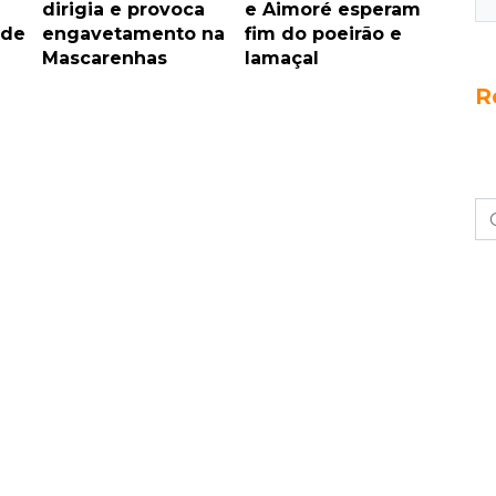
dirigia e provoca
e Aimoré esperam
 de
engavetamento na
fim do poeirão e
Mascarenhas
lamaçal
R