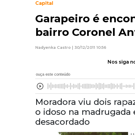
Capital
Garapeiro é enco
bairro Coronel A
Nadyenka Castro | 30/12/2011 10:56
Nos siga n
ouça este conteúdo
Moradora viu dois rap
o idoso na madrugada 
desacordado