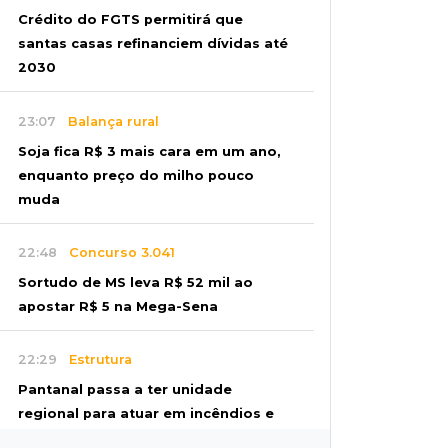
Crédito do FGTS permitirá que
santas casas refinanciem dívidas até
2030
23:07
Balança rural
Soja fica R$ 3 mais cara em um ano,
enquanto preço do milho pouco
muda
22:48
Concurso 3.041
Sortudo de MS leva R$ 52 mil ao
apostar R$ 5 na Mega-Sena
22:29
Estrutura
Pantanal passa a ter unidade
regional para atuar em incêndios e
desmate