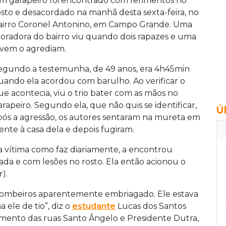
m garapeiro foi encontrado com ferimentos no
osto e desacordado na manhã desta sexta-feira, no
airro Coronel Antonino, em Campo Grande. Uma
oradora do bairro viu quando dois rapazes e uma
ovem o agrediam.
egundo a testemunha, de 49 anos, era 4h45min
uando ela acordou com barulho. Ao verificar o
ue acontecia, viu o trio bater com as mãos no
arapeiro. Segundo ela, que não quis se identificar,
Ú
pós a agressão, os autores sentaram na mureta em
rente à casa dela e depois fugiram.
 a vítima como faz diariamente, a encontrou
ada e com lesões no rosto. Ela então acionou o
).
 Bombeiros aparentemente embriagado. Ele estava
ele de tio”, diz o
estudante
Lucas dos Santos
amento das ruas Santo Ângelo e Presidente Dutra,