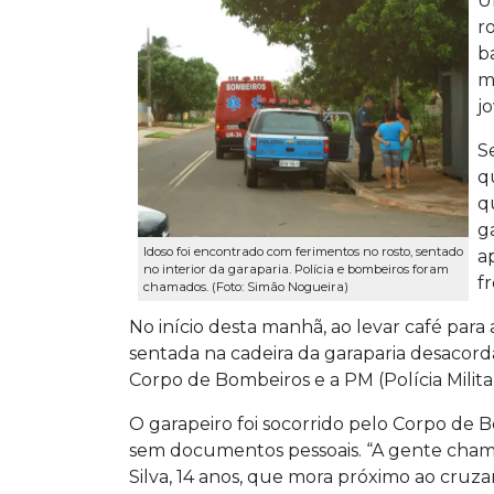
U
r
b
m
j
S
q
q
g
Idoso foi encontrado com ferimentos no rosto, sentado
a
no interior da garaparia. Polícia e bombeiros foram
f
chamados. (Foto: Simão Nogueira)
No início desta manhã, ao levar café para
sentada na cadeira da garaparia desacord
Corpo de Bombeiros e a PM (Polícia Militar
O garapeiro foi socorrido pelo Corpo de
sem documentos pessoais. “A gente chama 
Silva, 14 anos, que mora próximo ao cruz