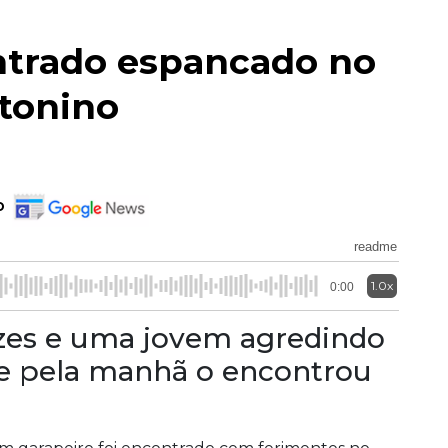
ntrado espancado no
ntonino
o
readme
1.0x
0:00
azes e uma jovem agredindo
e pela manhã o encontrou