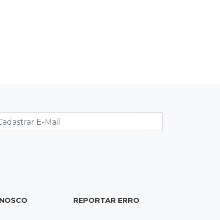
Brasil
20:44
94º caso
Foragido por roubo morre baleado
em confronto com policiais militares
20:25
Sorte
Veja as dezenas de hoje na Mega-
Sena, Quina, Timemania e mais
20:06
Balcão de empregos
Semana termina com 913 vagas de
trabalho abertas em 114 funções
19:47
Festival do Sobá
ONOSCO
REPORTAR ERRO
Em visita à Feira Central, Riedel volta
a prometer apoio para revitalização