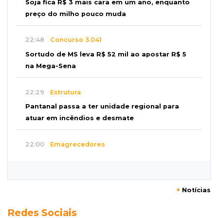
Soja fica R$ 3 mais cara em um ano, enquanto
preço do milho pouco muda
22:48
Concurso 3.041
Sortudo de MS leva R$ 52 mil ao apostar R$ 5
na Mega-Sena
22:29
Estrutura
Pantanal passa a ter unidade regional para
atuar em incêndios e desmate
22:00
Emagrecedores
MS lidera procura digital por canetas
paraguaias sem registro
+
Notícias
21:41
Nova Alvorada do Sul
Redes Sociais
Granizo danifica telhados e plantações