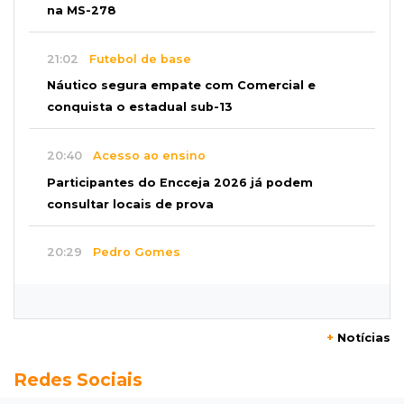
na MS-278
21:02
Futebol de base
Náutico segura empate com Comercial e
conquista o estadual sub-13
20:40
Acesso ao ensino
Participantes do Encceja 2026 já podem
consultar locais de prova
20:29
Pedro Gomes
Jovem morre baleado e suspeita envolve
disputa entre facções rivais
+
Notícias
20:01
Futebol feminino
Redes Sociais
Pantanal treina em Goiânia antes de jogo que
vale acesso inédito à Série A2