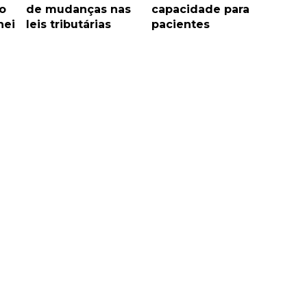
o
de mudanças nas
capacidade para
nei
leis tributárias
pacientes