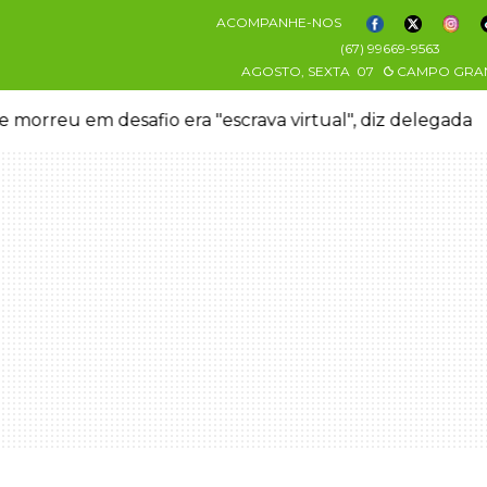
ACOMPANHE-NOS
(67) 99669-9563
AGOSTO, SEXTA
07
CAMPO GRA
 morreu em desafio era "escrava virtual", diz delegada