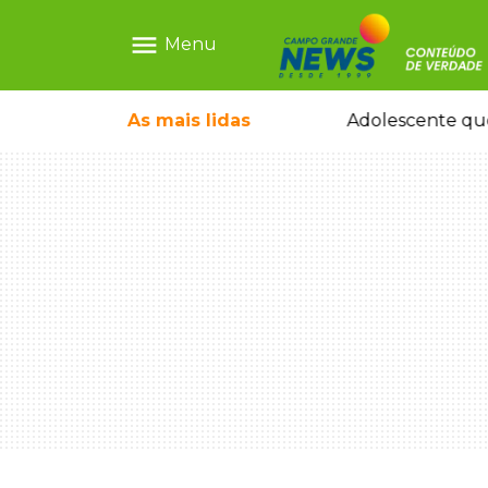
menu
Menu
pode ganhar dia oficial em MS
As mais
lidas
Adolescente que