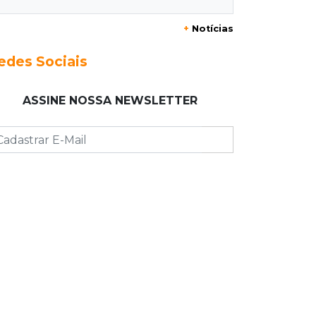
saúde
+
Notícias
14:03
Famoso nas redes sociais
edes Sociais
Padre Mario Sartori é atração da 24ª
Festa de Nossa Senhora da Abadia
ASSINE NOSSA NEWSLETTER
13:57
Internação compulsória
Adolescente acusado de atear fogo
em amigo ficará por 45 dias em Unei
13:46
"Descaracterizado"
Após emendas, prefeitura vai
reformular projeto de mudanças nas
leis tributárias
13:40
Indústria
Mineração ganha força, gera mais