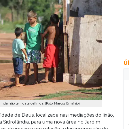
Ú
ainda não tem data definida. (Foto: Marcos Ermínio)
idade de Deus, localizada nas imediações do lixão,
a Sidrolândia, para uma nova área no Jardim
cia do impasse em relação a desapropriação do