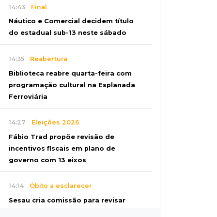
14:43
Final
Náutico e Comercial decidem título
do estadual sub-13 neste sábado
14:35
Reabertura
Biblioteca reabre quarta-feira com
programação cultural na Esplanada
Ferroviária
14:27
Eleições 2026
Fábio Trad propõe revisão de
incentivos fiscais em plano de
governo com 13 eixos
14:14
Óbito a esclarecer
Sesau cria comissão para revisar
todas as mortes em unidades de