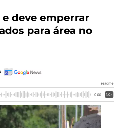
 e deve emperrar
ados para área no
o
readme
1.0x
0:00