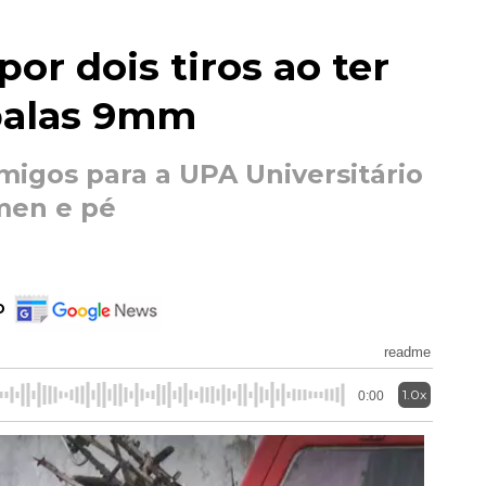
or dois tiros ao ter
 balas 9mm
amigos para a UPA Universitário
men e pé
o
readme
1.0x
0:00