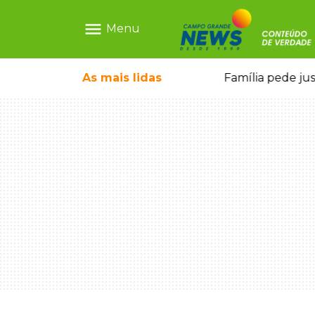
menu
Menu
o pai e morre a caminho do hospital
As mais
lidas
Família pede ju