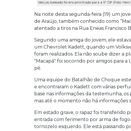
Veículo baleado foi encaminhado para a 5ª DP (Foto: He
Na noite desta segunda-feira (19) um jov
de Araújo, também conhecido como “Mac
atentado a tiros na Rua Eneas Francisco
Segundo uma amiga do jovem, ele estava 
um Chevrolet Kadett, quando um Volkswa
foram realizados. Ela não soube dizer a p
"Macapá" foi socorrido por amigos para 
pé.
Uma equipe do Batalhão de Choque estev
e encontraram o Kadett com várias perf
base nas informações da testemunha, os po
mas até o momento não há informações s
Em estado grave, o rapaz foi transferido
entrada com ferimento por arma de fogo 
tornozelo esquerdo. Ele está passando po