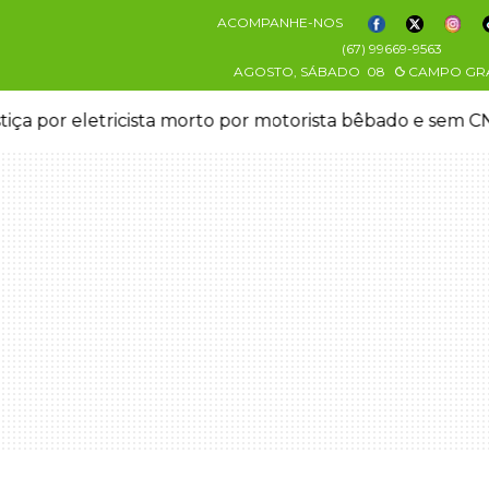
ACOMPANHE-NOS
(67) 99669-9563
AGOSTO, SÁBADO
08
CAMPO GR
stiça por eletricista morto por motorista bêbado e sem 