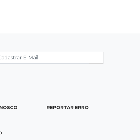
19:37
Cotação
Dólar comercial cai 0,46% e encerra
semana cotado a R$ 5,08
19:18
95º caso
Foragido que se passava por pastor
morre após reagir à abordagem
policial
18:51
Certidão
Em MS, uma criança é registrada sem
ONOSCO
REPORTAR ERRO
o nome do pai a cada 2h
18:36
Decisão
0
Pantanal viaja para Goiás em busca