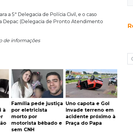
a a 5ª Delegacia de Polícia Civil, e o caso
na Depac (Delegacia de Pronto Atendimento
R
mo de informações
Família pede justiça
Uno capota e Gol
i à
por eletricista
invade terreno em
er
morto por
acidente próximo à
ão
motorista bêbado e
Praça do Papa
sem CNH