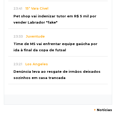
23:41
15ª Vara Cível
Pet shop vai indenizar tutor em R$ 5 mil por
vender Labrador "fake"
23:33
Juventude
Time de MS vai enfrentar equipe gaúcha por
ida à final da copa de futsal
23:21
Los Angeles
Denúncia leva ao resgate de irmãos deixados
sozinhos em casa trancada
23:17
Clima
Defesa Civil recomenda atenção em MS com
formação de ciclone bomba
+
Notícias