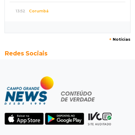
13:52
Corumbá
Pantaneiro que salvou fazenda com diques
vira personagem de livro
+
Notícias
13:34
Operação Lívia
Redes Sociais
Discord é investigado por falha na proteção
de menores após morte de adolescente
13:33
Produção artesanal
MS chega a 25 cachaças registradas e amplia
número de produtores em 67%
13:12
Fraude eletrônica
Idoso tem R$ 39,7 mil retirados da conta em
três transferências misteriosas