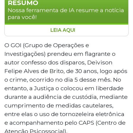
RESUMO
Nossa ferramenta de IA resume a notícia
para você!
LEIA AQUI
A mãe de Natália dos Anjos Molina, de 33 anos,
mulher trans morta a tiros em Campo Grande
O GOI (Grupo de Operações e
no dia 5 de junho, decidiu se habilitar como
Investigações) prendeu em flagrante o
assistente de acusação no processo que
autor confesso dos disparos, Deivison
investiga o duplo homicídio. O autor confesso,
Felipe Alves de Brito, de 30 anos, logo após
Deivison Felipe Alves de Brito, de 30 anos, foi
o crime, ocorrido no dia 5 desse mês. No
solto em audiência de custódia com uso de
tornozeleira eletrônica. O Ministério Público
entanto, a Justiça o colocou em liberdade
recorreu, mas o pedido de prisão foi negado.
durante a audiência de custódia, mediante
cumprimento de medidas cautelares,
entre elas o uso de tornozeleira eletrônica
e acompanhamento pelo CAPS (Centro de
Atenção Psicossocial).