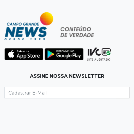
13:12
Fraude eletrônica
Idoso tem R$ 39,7 mil retirados da conta em
três transferências misteriosas
13:00
Artigos
O crescimento descontrolado das big techs
12:55
Ventania
ASSINE NOSSA NEWSLETTER
Árvore cai, bloqueia avenida e deixa comércio
sem energia em Campo Grande
12:34
"Foi mal"
Mulher em situação de rua coloca fogo em
terreno e causa incêndio no Santo Amaro
12:10
Direito