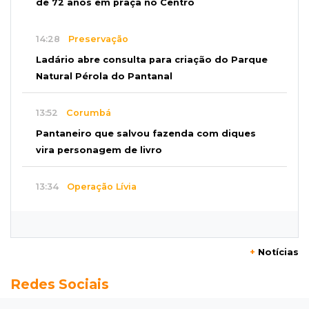
de 72 anos em praça no Centro
14:28
Preservação
Ladário abre consulta para criação do Parque
Natural Pérola do Pantanal
13:52
Corumbá
Pantaneiro que salvou fazenda com diques
vira personagem de livro
13:34
Operação Lívia
Discord é investigado por falha na proteção
de menores após morte de adolescente
+
Notícias
13:33
Produção artesanal
Redes Sociais
MS chega a 25 cachaças registradas e amplia
número de produtores em 67%