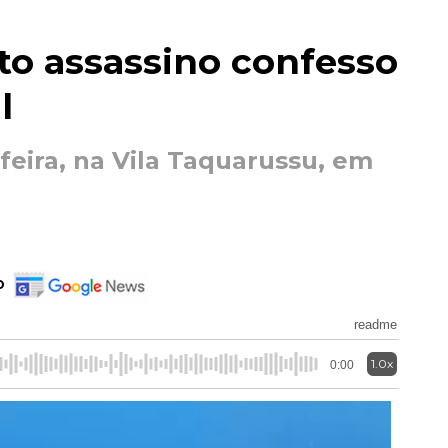
o assassino confesso
l
-feira, na Vila Taquarussu, em
o
readme
1.0x
0:00