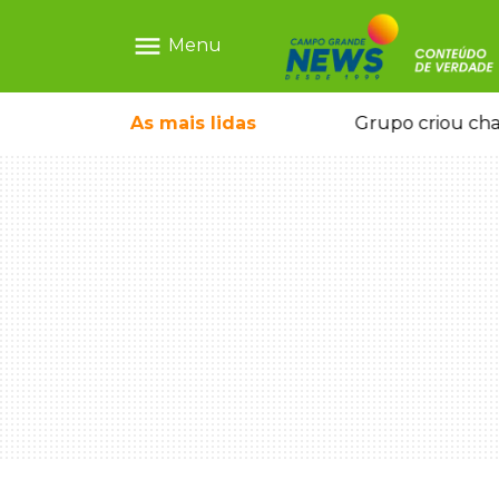
menu
Menu
icape deixou 4 mortos e 8 feridos
As mais
lidas
Grupo criou cha