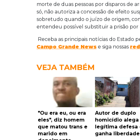
morte de duas pessoas por disparos de arm
só, não autoriza a concessão de efeito sus
sobretudo quando o juízo de origem, com
entendeu possível substituir a prisão por 
Receba as principais notícias do Estado 
Campo Grande News
e siga nossas
red
VEJA TAMBÉM
"Ou era eu, ou era
Autor de duplo
eles", diz homem
homicídio alega
que matou trans e
legítima defesa 
marido em
ganha liberdade