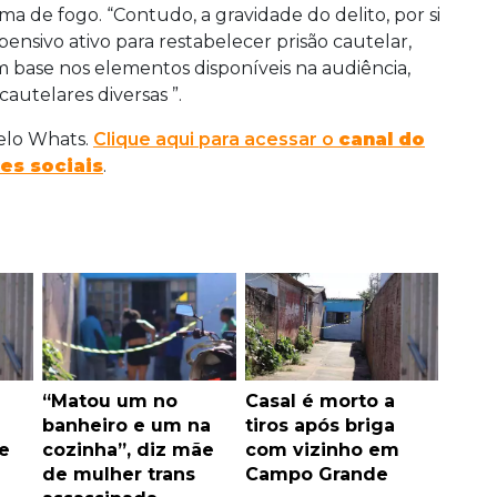
a de fogo. “Contudo, a gravidade do delito, por si
pensivo ativo para restabelecer prisão cautelar,
 base nos elementos disponíveis na audiência,
cautelares diversas ”.
pelo Whats.
Clique aqui para acessar o
canal do
es sociais
.
“Matou um no
Casal é morto a
banheiro e um na
tiros após briga
e
cozinha”, diz mãe
com vizinho em
de mulher trans
Campo Grande