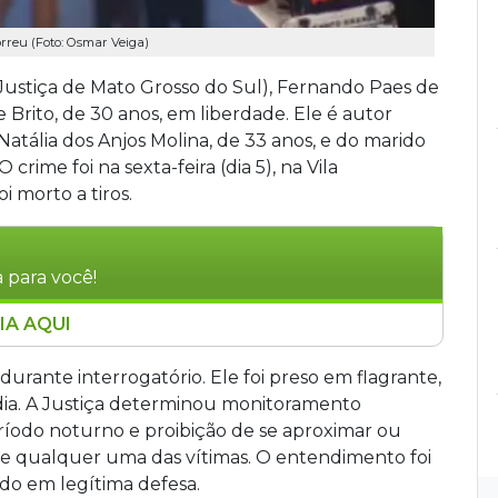
orreu (Foto: Osmar Veiga)
ustiça de Mato Grosso do Sul), Fernando Paes de
Brito, de 30 anos, em liberdade. Ele é autor
atália dos Anjos Molina, de 33 anos, e do marido
crime foi na sexta-feira (dia 5), na Vila
 morto a tiros.
 para você!
IA AQUI
erdade Deivison Felipe Alves de Brito, autor
s Natália Molina e do marido dela, Ademar
 durante interrogatório. Ele foi preso em flagrante,
nde. O réu foi solto em audiência de custódia
dia. A Justiça determinou monitoramento
olhimento noturno. O MPMS recorreu pedindo
eríodo noturno e proibição de se aproximar ou
ado, pois a gravidade do crime, sozinha, não
 qualquer uma das vítimas. O entendimento foi
ido em legítima defesa.