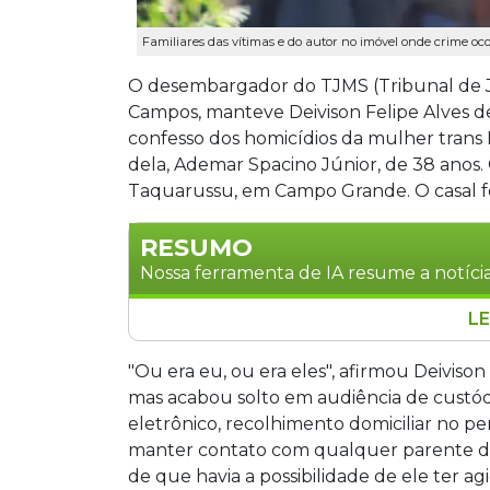
Familiares das vítimas e do autor no imóvel onde crime oc
O desembargador do TJMS (Tribunal de J
Campos, manteve Deivison Felipe Alves de 
confesso dos homicídios da mulher trans N
dela, Ademar Spacino Júnior, de 38 anos. O 
Taquarussu, em Campo Grande. O casal foi
RESUMO
Nossa ferramenta de IA resume a notícia
LE
Desembargador do TJMS manteve em lib
confesso do assassinato da mulher tran
"Ou era eu, ou era eles", afirmou Deivison
Spacino Júnior, ocorrido em Campo Gra
mas acabou solto em audiência de custó
com monitoramento eletrônico e rec
eletrônico, recolhimento domiciliar no p
prisão preventiva, mas o pedido foi neg
manter contato com qualquer parente de
justifica a medida.
de que havia a possibilidade de ele ter ag