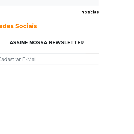
Azul
+
Notícias
17:42
Fronteira
edes Sociais
PRF encontra 420 kg de cocaína em
fundo falso e prende pai e filho
ASSINE NOSSA NEWSLETTER
17:31
Ensinar Juntos
A fragilização da verdade na era
digital
17:21
Ideb
Qualidade da educação avança em
MS e Ensino Médio sobe de 4,0 para
4,4
17:16
Justiça
TJMS reativa núcleos para destravar