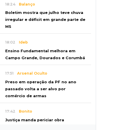
18:24
Balanço
Boletim mostra que julho teve chuva
irregular e déficit em grande parte de
MS
18:02
Ideb
Ensino Fundamental melhora em
Campo Grande, Dourados e Corumbá
17:51
Arsenal Oculto
Preso em operação da PF no ano
passado volta a ser alvo por
comércio de armas
17:42
Bonito
Justiça manda periciar obra
construída perto da Gruta do Lago