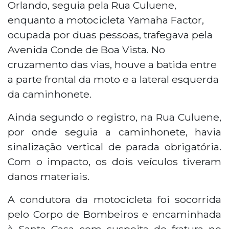
Orlando, seguia pela Rua Culuene,
Tijuca. As duas ocupantes da moto
enquanto a motocicleta Yamaha Factor,
ficaram feridas. Orlando Toshihiro
ocupada por duas pessoas, trafegava pela
Yamauchi admitiu ter bebido e se
recusou ao teste do bafômetro,
Avenida Conde de Boa Vista. No
apresentando sinais de embriaguez. Ele
cruzamento das vias, houve a batida entre
foi encaminhado à Delegacia de Pronto
a parte frontal da moto e a lateral esquerda
Atendimento Comunitário, onde foi
da caminhonete.
determinada sua prisão.
Ainda segundo o registro, na Rua Culuene,
por onde seguia a caminhonete, havia
sinalização vertical de parada obrigatória.
Com o impacto, os dois veículos tiveram
danos materiais.
A condutora da motocicleta foi socorrida
pelo Corpo de Bombeiros e encaminhada
à Santa Casa com suspeita de fratura no