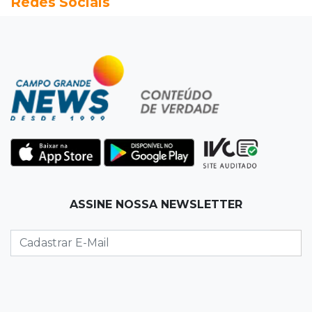
Redes Sociais
ruas de Corumbá em 1897
08:10
Artigos
O rebanho dos originais
08:06
De MS para o mundo
Da pele para a tela, tatuadora de Campo
Grande expõe obras na Itália
08:00
Post Patrocinado
ASSINE NOSSA NEWSLETTER
"Bota Fora" da Sofá Inbox reúne quatro
opções com 48% de desconto
07:58
Túnel do tempo
Fonte gigante fez supermercado em 1973 virar
passeio campo-grandense