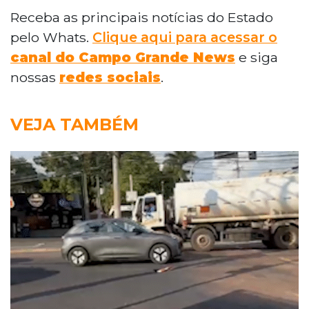
Receba as principais notícias do Estado
pelo Whats.
Clique aqui para acessar o
canal do Campo Grande News
e siga
nossas
redes sociais
.
VEJA TAMBÉM