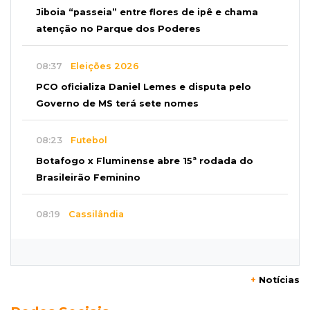
Jiboia “passeia” entre flores de ipê e chama
atenção no Parque dos Poderes
08:37
Eleições 2026
PCO oficializa Daniel Lemes e disputa pelo
Governo de MS terá sete nomes
08:23
Futebol
Botafogo x Fluminense abre 15ª rodada do
Brasileirão Feminino
08:19
Cassilândia
Membro do Comando Vermelho é flagrado
vendendo cocaína dentro de hospital
+
Notícias
08:15
Em Pauta
Jagunços, jacobinos e batalha política nas