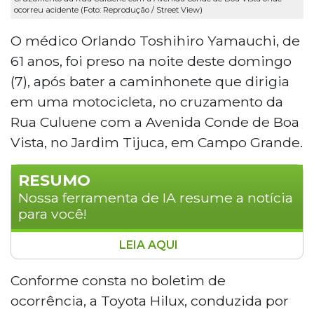
ocorreu acidente (Foto: Reprodução / Street View)
O médico Orlando Toshihiro Yamauchi, de
61 anos, foi preso na noite deste domingo
(7), após bater a caminhonete que dirigia
em uma motocicleta, no cruzamento da
Rua Culuene com a Avenida Conde de Boa
Vista, no Jardim Tijuca, em Campo Grande.
RESUMO
Nossa ferramenta de IA resume a notícia
para você!
LEIA AQUI
Médico de 61 anos foi preso em flagrante
na noite de domingo, em Campo Grande,
Conforme consta no boletim de
após colidir sua caminhonete Toyota
ocorrência, a Toyota Hilux, conduzida por
Hilux com uma motocicleta no Jardim