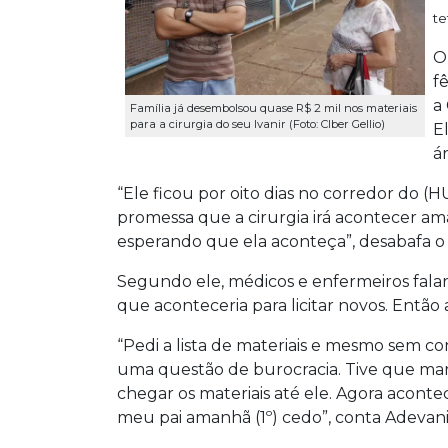
te
O
f
a
Família já desembolsou quase R$ 2 mil nos materiais
para a cirurgia do seu Ivanir (Foto: Clber Gellio)
E
á
“Ele ficou por oito dias no corredor do (H
promessa que a cirurgia irá acontecer am
esperando que ela aconteça”, desabafa o 
Segundo ele, médicos e enfermeiros falar
que aconteceria para licitar novos. Então 
“Pedi a lista de materiais e mesmo sem c
uma questão de burocracia. Tive que man
chegar os materiais até ele. Agora acont
meu pai amanhã (1º) cedo”, conta Adevani