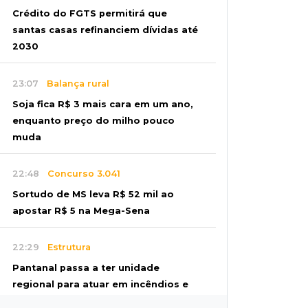
Crédito do FGTS permitirá que
santas casas refinanciem dívidas até
2030
23:07
Balança rural
Soja fica R$ 3 mais cara em um ano,
enquanto preço do milho pouco
muda
22:48
Concurso 3.041
Sortudo de MS leva R$ 52 mil ao
apostar R$ 5 na Mega-Sena
22:29
Estrutura
Pantanal passa a ter unidade
regional para atuar em incêndios e
desmate