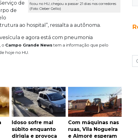
Serviço de
ficou no HU, chegou a passar 21 dias nos corredores
(Foto: Cleber Gellio)
orpo de
elo
trutura ao hospital”, ressalta a autônoma.
R
 vesícula e agora está com pneumonia
, o
Campo Grande News
tem a informação que pelo
 de hoje no
HU
.
a
Idoso sofre mal
Com máquinas nas
súbito enquanto
ruas, Vila Nogueira
dirigia e provoca
e Aimoré esperam