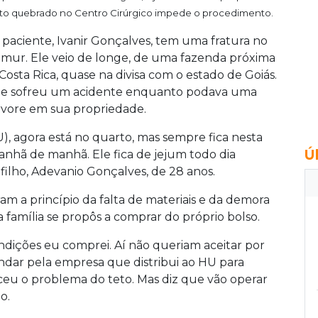
to quebrado no Centro Cirúrgico impede o procedimento.
 paciente, Ivanir Gonçalves, tem uma fratura no
êmur. Ele veio de longe, de uma fazenda próxima
 Costa Rica, quase na divisa com o estado de Goiás.
le sofreu um acidente enquanto podava uma
rvore em sua propriedade.
U), agora está no quarto, mas sempre fica nesta
Ú
anhã de manhã. Ele fica de jejum todo dia
filho, Adevanio Gonçalves, de 28 anos.
am a princípio da falta de materiais e da demora
a família se propôs a comprar do próprio bolso.
ondições eu comprei. Aí não queriam aceitar por
dar pela empresa que distribui ao HU para
eceu o problema do teto. Mas diz que vão operar
o.