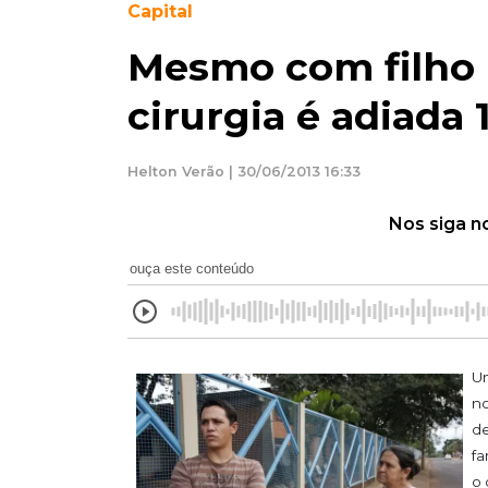
Capital
Mesmo com filho 
cirurgia é adiada
Helton Verão | 30/06/2013 16:33
Nos siga n
ouça este conteúdo
Um
no
de
fa
o 