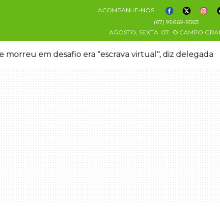
ACOMPANHE-NOS
(67) 99669-9563
AGOSTO, SEXTA
07
CAMPO GRA
 morreu em desafio era "escrava virtual", diz delegada