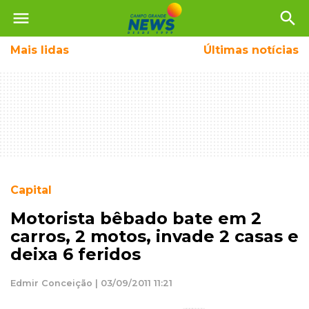
menu
search
Mais
lidas
Últimas notícias
Capital
Motorista bêbado bate em 2
carros, 2 motos, invade 2 casas e
deixa 6 feridos
Edmir Conceição | 03/09/2011 11:21