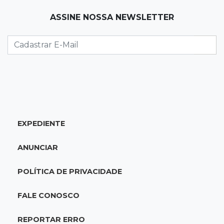
13:58
Coisa de brasileiro
ASSINE NOSSA NEWSLETTER
BC estuda bloquear ofensas e ameaças em
mensagens do Pix
13:44
MS-455
Carreta cai em rio após ponte de madeira
ceder e ficar destruída em Sidrolândia
EXPEDIENTE
13:39
Indústria e empregos
Novos projetos somam R$ 460 milhões e
ANUNCIAR
prometem 265 empregos na Capital
POLÍTICA DE PRIVACIDADE
13:32
RankBrasil
Produtor de MS entra no livro dos recordes
FALE CONOSCO
com colheita de 2,6 mil t de milho
REPORTAR ERRO