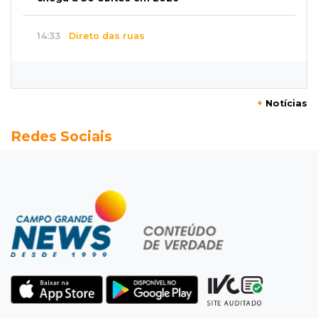
14:33
Direto das ruas
Ventania arranca teto de oficina mecânica e
danifica residências na Capital
+
Notícias
14:28
Reencontro
Redes Sociais
Gracyanne Barbosa se reconcilia com o pai em
viagem a MS
14:15
R$ 200 mil
Operação descobre desvio de quase 100
toneladas de soja em MS
14:06
Mais moderno
Obra do novo plenário da Assembleia chega a
10% e prevê 5 gabinetes extras