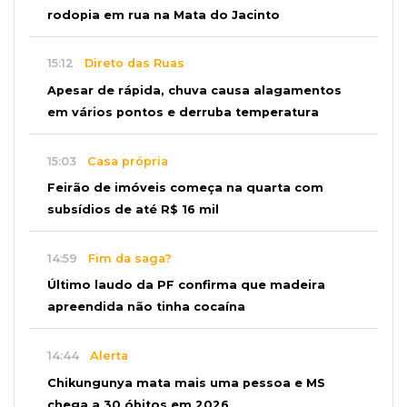
rodopia em rua na Mata do Jacinto
15:12
Direto das Ruas
Apesar de rápida, chuva causa alagamentos
em vários pontos e derruba temperatura
15:03
Casa própria
Feirão de imóveis começa na quarta com
subsídios de até R$ 16 mil
14:59
Fim da saga?
Último laudo da PF confirma que madeira
apreendida não tinha cocaína
14:44
Alerta
Chikungunya mata mais uma pessoa e MS
chega a 30 óbitos em 2026