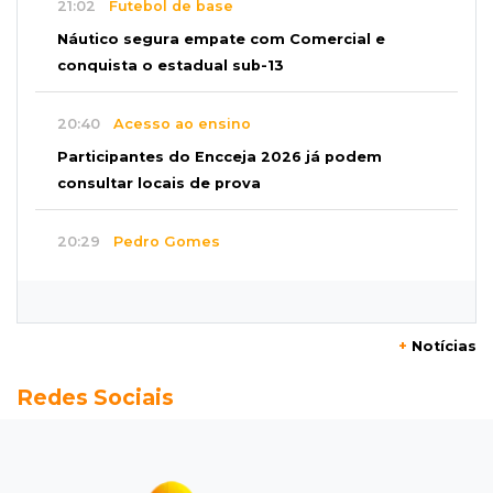
21:02
Futebol de base
Náutico segura empate com Comercial e
conquista o estadual sub-13
20:40
Acesso ao ensino
Participantes do Encceja 2026 já podem
consultar locais de prova
20:29
Pedro Gomes
Jovem morre baleado e suspeita envolve
disputa entre facções rivais
+
Notícias
20:01
Futebol feminino
Redes Sociais
Pantanal treina em Goiânia antes de jogo que
vale acesso inédito à Série A2
19:44
Campeonato Brasileiro