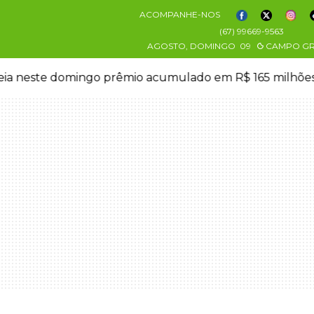
ACOMPANHE-NOS
(67) 99669-9563
AGOSTO, DOMINGO
09
CAMPO G
eia neste domingo prêmio acumulado em R$ 165 milhõe