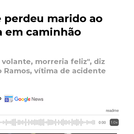
 perdeu marido ao
ha em caminhão
volante, morreria feliz", diz
o Ramos, vítima de acidente
o
readme
1.0x
0:00