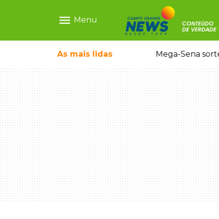
menu
Menu
o em sequestro de bebê na Capital
As mais
lidas
Mega-Sena sort