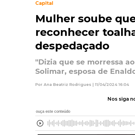
Capital
Mulher soube que
reconhecer toal
despedaçado
"Dizia que se morressa ao 
Solimar, esposa de Enald
Por Ana Beatriz Rodrigues | 11/04/2024 16:04
Nos siga n
ouça este conteúdo