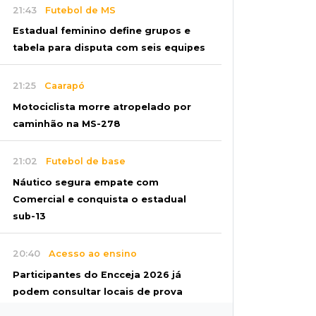
21:43
Futebol de MS
Estadual feminino define grupos e
tabela para disputa com seis equipes
21:25
Caarapó
Motociclista morre atropelado por
caminhão na MS-278
21:02
Futebol de base
Náutico segura empate com
Comercial e conquista o estadual
sub-13
20:40
Acesso ao ensino
Participantes do Encceja 2026 já
podem consultar locais de prova