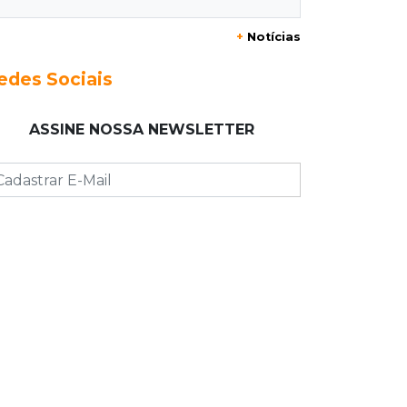
20:29
Pedro Gomes
+
Notícias
Jovem morre baleado e suspeita
envolve disputa entre facções rivais
edes Sociais
20:01
Futebol feminino
ASSINE NOSSA NEWSLETTER
Pantanal treina em Goiânia antes de
jogo que vale acesso inédito à Série
A2
19:44
Campeonato Brasileiro
Remo busca empate com Atlético-MG
e segue na zona de rebaixamento
19:27
Caso Ayla
Defesa diz que preso suspeito de
sequestro só emprestou casa a
conhecido