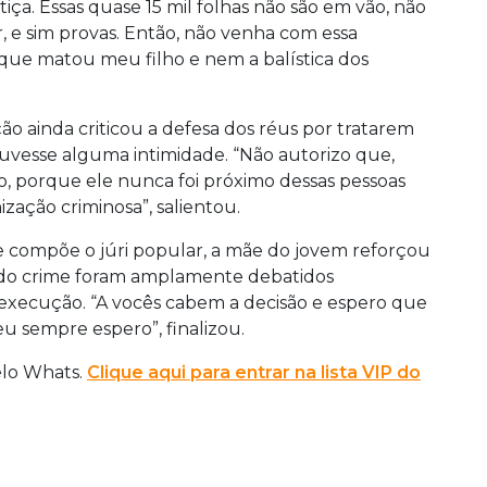
iça. Essas quase 15 mil folhas não são em vão, não
, e sim provas. Então, não venha com essa
ue matou meu filho e nem a balística dos
ação ainda criticou a defesa dos réus por tratarem
uvesse alguma intimidade. “Não autorizo que,
 porque ele nunca foi próximo dessas pessoas
ação criminosa”, salientou.
e compõe o júri popular, a mãe do jovem reforçou
s do crime foram amplamente debatidos
execução. “A vocês cabem a decisão e espero que
 eu sempre espero”, finalizou.
elo Whats.
Clique aqui para entrar na lista VIP do