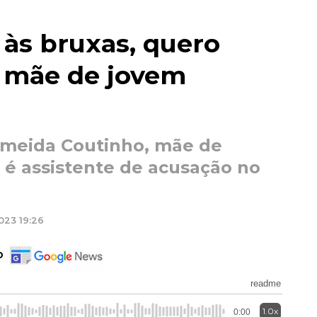
 às bruxas, quero
úri mãe de jovem
lmeida Coutinho, mãe de
 é assistente de acusação no
023 19:26
o
readme
1.0x
0:00