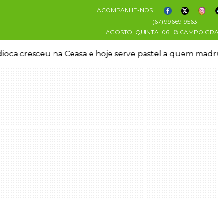
ACOMPANHE-NOS
(67) 99669-9563
AGOSTO, QUINTA
06
CAMPO GR
oca cresceu na Ceasa e hoje serve pastel a quem mad