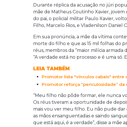
Durante réplica da acusação no júri popu
mãe de Matheus Coutinho Xavier, jovem d
do pai, o policial militar Paulo Xavier, vo
Filho, Marcelo Rios, e Vladenilson Daniel
Em sua pronúncia, a mãe da vítima conte
morte do filho e que as 15 mil folhas do
réus, membros da “maior milícia armada d
“A verdade está no processo e é uma só. Eu 
LEIA TAMBÉM
Promotor lista "vínculos cabais" entre o
Promotor reforça “periculosidade” da
“Meu filho não pôde formar, ele nunca vol
Os réus tiveram a oportunidade de depois
mais vou ver meu filho. Eu não pude dar o
as mãos ensanguentadas e saindo sangue d
que está aqui, é a verdade”, disse a mãe