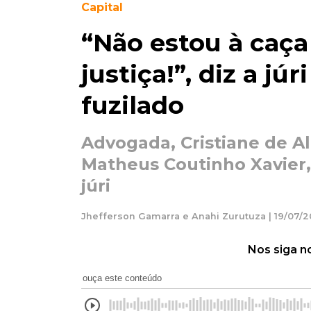
Capital
“Não estou à caça
justiça!”, diz a j
fuzilado
Advogada, Cristiane de A
Matheus Coutinho Xavier,
júri
Jhefferson Gamarra e Anahi Zurutuza | 19/07/2
Nos siga n
ouça este conteúdo