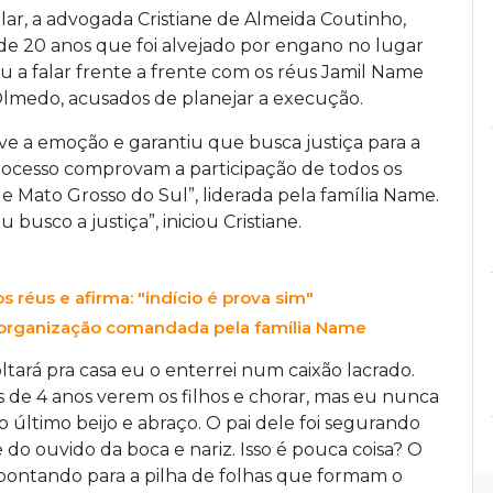
lar, a advogada Cristiane de Almeida Coutinho,
e 20 anos que foi alvejado por engano no lugar
ltou a falar frente a frente com os réus Jamil Name
 Olmedo, acusados de planejar a execução.
ve a emoção e garantiu que busca justiça para a
 processo comprovam a participação de todos os
e Mato Grosso do Sul”, liderada pela família Name.
busco a justiça”, iniciou Cristiane.
s réus e afirma: "indício é prova sim"
 organização comandada pela família Name
tará pra casa eu o enterrei num caixão lacrado.
 de 4 anos verem os filhos e chorar, mas eu nunca
 último beijo e abraço. O pai dele foi segurando
o ouvido da boca e nariz. Isso é pouca coisa? O
 apontando para a pilha de folhas que formam o