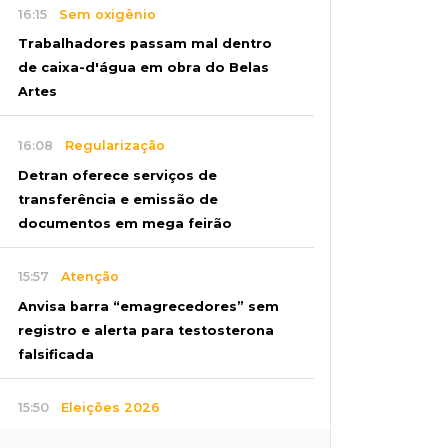
16:15
Sem oxigênio
Trabalhadores passam mal dentro
de caixa-d'água em obra do Belas
Artes
16:08
Regularização
Detran oferece serviços de
transferência e emissão de
documentos em mega feirão
15:57
Atenção
Anvisa barra “emagrecedores” sem
registro e alerta para testosterona
falsificada
15:50
Eleições 2026
"Política se faz cumprindo acordos",