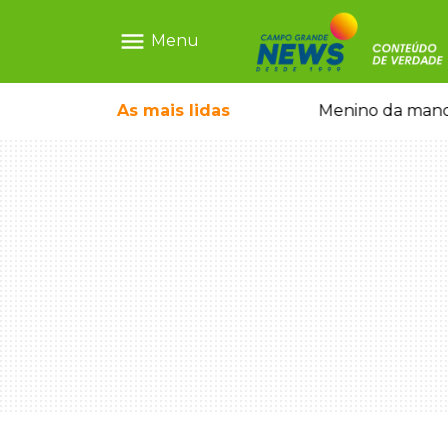
menu
Menu
ecem mercado ilegal de emagrecedores
As mais
lidas
Menino da mandi