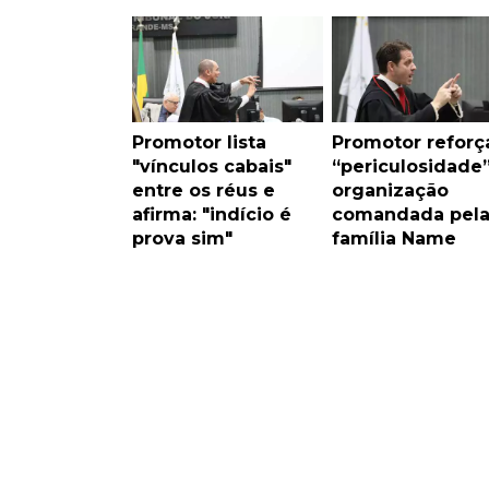
Promotor lista
Promotor reforç
"vínculos cabais"
“periculosidade
entre os réus e
organização
afirma: "indício é
comandada pel
prova sim"
família Name