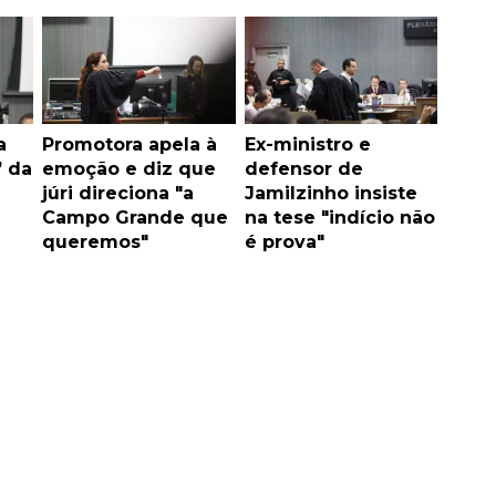
a
Promotora apela à
Ex-ministro e
” da
emoção e diz que
defensor de
júri direciona "a
Jamilzinho insiste
a
Campo Grande que
na tese "indício não
queremos"
é prova"