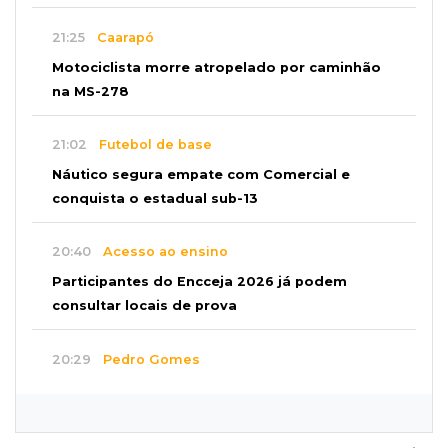
21:25
Caarapó
Motociclista morre atropelado por caminhão
na MS-278
21:02
Futebol de base
Náutico segura empate com Comercial e
conquista o estadual sub-13
20:40
Acesso ao ensino
Participantes do Encceja 2026 já podem
consultar locais de prova
20:29
Pedro Gomes
Jovem morre baleado e suspeita envolve
disputa entre facções rivais