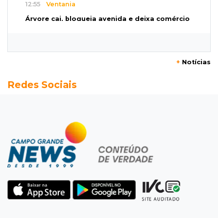
12:55
Ventania
Árvore cai, bloqueia avenida e deixa comércio
sem energia em Campo Grande
12:34
"Foi mal"
+
Notícias
Mulher em situação de rua coloca fogo em
Redes Sociais
terreno e causa incêndio no Santo Amaro
12:10
Direito
Inteligência Artificial avança na advocacia e
encurta tarefas administrativas
12:08
Decisão judicial
Justiça manda tirar canil e proíbe treino do
Choque ao lado de condomínio
11:56
Esquecidos