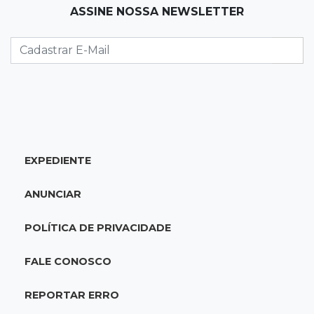
ASSINE NOSSA NEWSLETTER
Primeiro corpo do “cemitério de Nando”
nunca teve nome
11:48
Nova Alvorada do Sul
Vereadora é acusada de insinuar em vídeo
que prefeito agride mulheres
11:31
Paradeiro incerto
EXPEDIENTE
Mãe narra emboscada e diz ter sido amarrada
antes de bebê desaparecer
ANUNCIAR
11:28
Audiência de custódia
POLÍTICA DE PRIVACIDADE
Juiz manda soltar motorista bêbado envolvido
em acidente que matou eletricista
FALE CONOSCO
11:19
Successione
REPORTAR ERRO
Preso há quase 1 semana, ex-deputado Neno