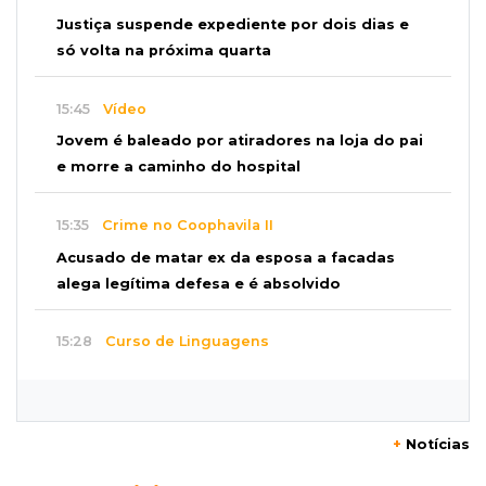
Justiça suspende expediente por dois dias e
só volta na próxima quarta
15:45
Vídeo
Jovem é baleado por atiradores na loja do pai
e morre a caminho do hospital
15:35
Crime no Coophavila II
Acusado de matar ex da esposa a facadas
alega legítima defesa e é absolvido
15:28
Curso de Linguagens
UEMS abre inscrições para voluntários
ensinarem português a estrangeiros
+
Notícias
15:15
Pegue o guarda-chuva