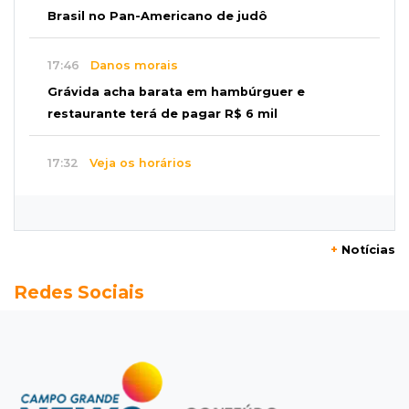
Brasil no Pan-Americano de judô
17:46
Danos morais
Grávida acha barata em hambúrguer e
restaurante terá de pagar R$ 6 mil
17:32
Veja os horários
Velório de Luis Pedro Scalise será no Rubens
Gil de Camillo nesta sexta-feira
+
Notícias
17:25
Operação Lívia
Redes Sociais
Nova lei pune deepfakes sexuais com crianças
e amplia investigação na internet
17:17
Quatro carros
Idoso sofre mal súbito enquanto dirigia e
provoca engavetamento na Mascarenhas