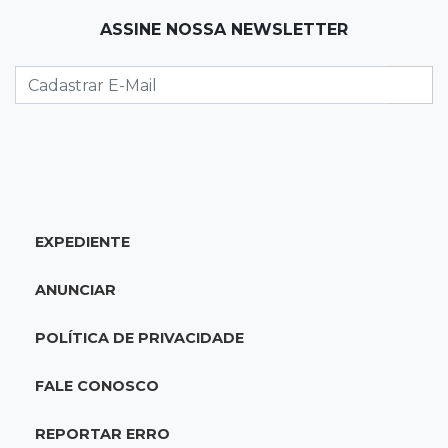
07:30
Post Patrocinado
ASSINE NOSSA NEWSLETTER
Indústria da construção impulsiona MS e abre
espaço para mulheres
07:27
Propostas
Saúde cria grupo para identificar gargalos na
regulação do SUS em MS
07:15
Dourados
EXPEDIENTE
Júri condena homem a 49 anos de prisão por
atirar na ex e matar o amigo dela
ANUNCIAR
07:03
Jardim Monte Alegre
POLÍTICA DE PRIVACIDADE
Voltando de conveniência, motorista capota
carro e morre na Avenida Guaicurus
FALE CONOSCO
07:00
Post Patrocinado
REPORTAR ERRO