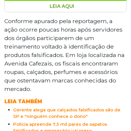
LEIA AQUI
Operação da Decon e do Procon Estadual
apreendeu produtos suspeitos de falsificação
Conforme apurado pela reportagem, a
em duas lojas de Campo Grande nesta
ação ocorre poucas horas após servidores
segunda-feira (8). As fiscalizações ocorreram
dos órgãos participarem de um
no Jardim Bálsamo e no Centro após denúncia
treinamento voltado à identificação de
de consumidor. Foram recolhidos tênis, roupas,
produtos falsificados. Em loja localizada na
perfumes e acessórios de marcas como Louis
Vuitton e Calvin Klein. Um caminhão-baú foi
Avenida Cafezais, os fiscais encontraram
usado para transportar os itens, que serão
roupas, calçados, perfumes e acessórios
encaminhados à Receita Federal.
que ostentavam marcas conhecidas do
mercado.
LEIA TAMBÉM
Gerente alega que calçados falsificados são de
SP e "ninguém conhece o dono"
Polícia apreende 7,3 mil pares de sapatos
falsificados e empresário vai preso