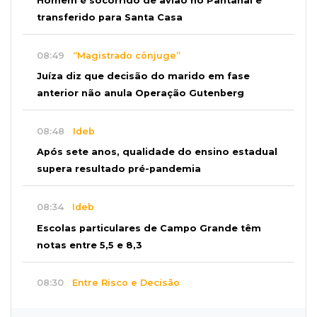
Homem é socorrido de avião no Pantanal e
transferido para Santa Casa
08:49
“Magistrado cônjuge”
Juíza diz que decisão do marido em fase
anterior não anula Operação Gutenberg
08:48
Ideb
Após sete anos, qualidade do ensino estadual
supera resultado pré-pandemia
08:34
Ideb
Escolas particulares de Campo Grande têm
notas entre 5,5 e 8,3
08:30
Entre Risco e Decisão
Recuperação judicial não é lugar para