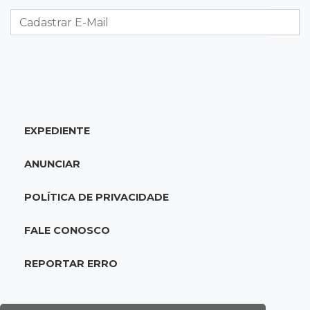
O crescimento descontrolado das big techs
12:55
Ventania
Árvore cai, bloqueia avenida e deixa comércio
sem energia em Campo Grande
12:34
"Foi mal"
EXPEDIENTE
Mulher em situação de rua coloca fogo em
terreno e causa incêndio no Santo Amaro
ANUNCIAR
12:10
Direito
POLÍTICA DE PRIVACIDADE
Inteligência Artificial avança na advocacia e
encurta tarefas administrativas
FALE CONOSCO
12:08
Decisão judicial
REPORTAR ERRO
Justiça manda tirar canil e proíbe treino do
Choque ao lado de condomínio