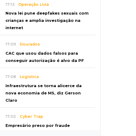
17:13
Operação Lívia
Nova lei pune deepfakes sexuais com
crianças e amplia investigação na
internet
17:09
Dourados
CAC que usou dados falsos para
conseguir autorização é alvo da PF
17:08
Logística
Infraestrutura se torna alicerce da
nova economia de MS, diz Gerson
Claro
17:02
Cyber Trap
Empresário preso por fraude
bancária usava Discord para vender