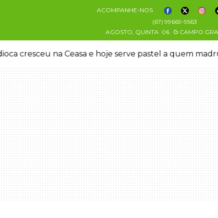
ACOMPANHE-NOS
(67) 99669-9563
AGOSTO, QUINTA
06
CAMPO GR
oca cresceu na Ceasa e hoje serve pastel a quem mad