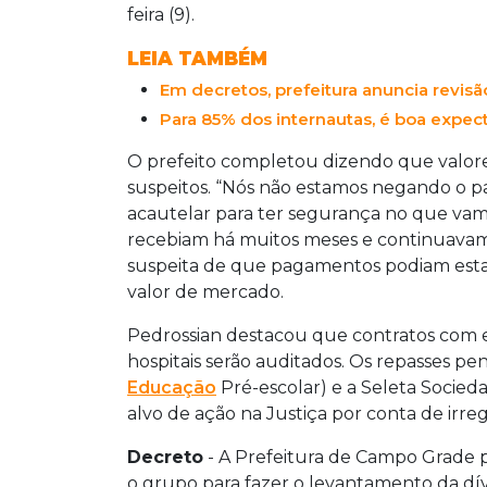
feira (9).
LEIA TAMBÉM
Em decretos, prefeitura anuncia revisã
Para 85% dos internautas, é boa expec
O prefeito completou dizendo que valo
suspeitos. “Nós não estamos negando o 
acautelar para ter segurança no que va
recebiam há muitos meses e continuavam p
suspeita de que pagamentos podiam estar
valor de mercado.
Pedrossian destacou que contratos com e
hospitais serão auditados. Os repasses 
Educação
Pré-escolar) e a Seleta Socieda
alvo de ação na Justiça por conta de irre
Decreto
- A Prefeitura de Campo Grade p
o grupo para fazer o levantamento da dí