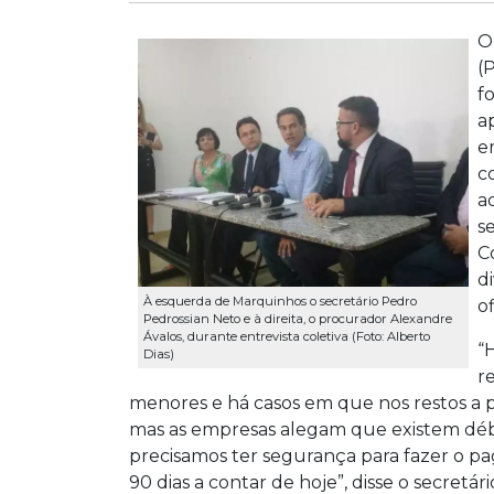
O
(
f
a
e
c
a
s
C
d
À esquerda de Marquinhos o secretário Pedro
of
Pedrossian Neto e à direita, o procurador Alexandre
Ávalos, durante entrevista coletiva (Foto: Alberto
“
Dias)
r
menores e há casos em que nos restos a 
mas as empresas alegam que existem débit
precisamos ter segurança para fazer o pa
90 dias a contar de hoje”, disse o secretá