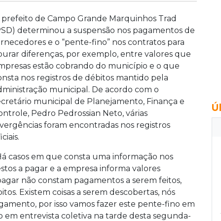
 prefeito de Campo Grande Marquinhos Trad
PSD) determinou a suspensão nos pagamentos de
ornecedores e o “pente-fino” nos contratos para
purar diferenças, por exemplo, entre valores que
mpresas estão cobrando do município e o que
onsta nos registros de débitos mantido pela
dministração municipal. De acordo com o
ecretário municipal de Planejamento, Finança e
Ú
ontrole, Pedro Pedrossian Neto, várias
ivergências foram encontradas nos registros
iciais.
Há casos em que consta uma informação nos
estos a pagar e a empresa informa valores
pagar não constam pagamentos a serem feitos,
os. Existem coisas a serem descobertas, nós
gamento, por isso vamos fazer este pente-fino em
rio em entrevista coletiva na tarde desta segunda-