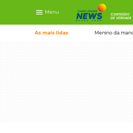
menu
Menu
ecem mercado ilegal de emagrecedores
As mais
lidas
Menino da mandi