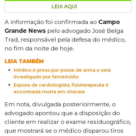
LEIA AQUI
Médico cardiologista João Jazbik Neto, de
78 anos, foi autuado por posse irregular
A informação foi confirmada ao
Campo
de armas e fraude processual após a
Grande News
pelo advogado José Belga
morte da esposa Fabiola Marcotti, de 51
Trad, responsável pela defesa do médico,
anos, encontrada morta em uma chácara
no fim da noite de hoje.
em Campo Grande. A Polícia Civil
descartou feminicídio. O boletim policial
LEIA TAMBÉM
registrou suicídio. O médico, que é CAC,
Médico é preso por posse de arma e será
nega ter atirado contra a esposa e
investigado por feminicídio
aguarda audiência de custódia marcada
Esposa de cardiologista, fisioterapeuta é
para quarta-feira (20).
encontrada morta em chácara
Em nota, divulgada posteriormente, o
advogado apontou que a disposição do
cliente em realizar o exame residuográfico,
que mostrará se o médico disparou tiros