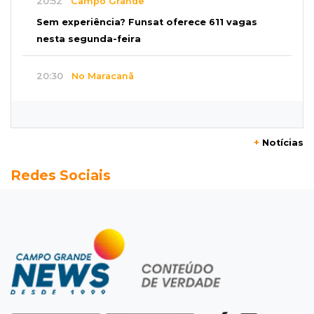
20:52
Campo Grande
Sem experiência? Funsat oferece 611 vagas
nesta segunda-feira
20:30
No Maracanã
Flamengo vence Vitória por 2 a 0 e encurta
distância para o líder
+
Notícias
20:13
Empregos
Redes Sociais
Seleções em MS têm salários de até R$ 8,2 mil;
veja oportunidades
19:50
Jardim Itatiaia
Vigia é amarrado durante roubo de carro e
dois caminhões em pátio
19:35
Bragança Paulista