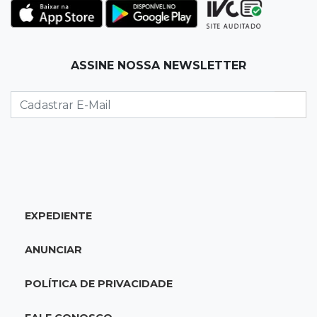
Corinthians vence Bragantino por 2 a 0 e sobe
para 7º no Brasileirão
19:12
Na Vila Belmiro
ASSINE NOSSA NEWSLETTER
Athletico vence Santos por 2 a 0 e mantém 3º
lugar no Brasileirão
18:51
Oportunidades
UEMS está com seleções para professores
com salários de até R$ 10,2 mil
EXPEDIENTE
18:33
Em 2022
Homem que ajudou a sequestrar bebê matou
ANUNCIAR
adolescente atropelada no Amazonas
POLÍTICA DE PRIVACIDADE
18:15
Nubank Parque
Palmeiras e Inter ficam no 0 a 0 pela 22ª