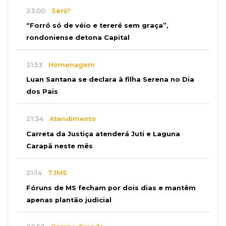
23:00
Será?
“Forró só de véio e tereré sem graça”,
rondoniense detona Capital
21:53
Homenagem
Luan Santana se declara à filha Serena no Dia
dos Pais
21:34
Atendimento
Carreta da Justiça atenderá Juti e Laguna
Carapã neste mês
21:14
TJMS
Fóruns de MS fecham por dois dias e mantêm
apenas plantão judicial