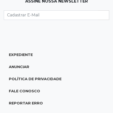
ASSINE NOSSA NEWSLETTER
22:26
Eleições 2026
Eleitorado aprova teste da urna, mas diz que
colinha será "fundamental"
22:05
Sidrolândia
Briga termina com homem de 35 anos
assassinado a facadas
EXPEDIENTE
21:40
Ideb
ANUNCIAR
Escolas municipais lideram notas do Ensino
Fundamental em Campo Grande
POLÍTICA DE PRIVACIDADE
21:28
Futebol
FALE CONOSCO
Grêmio e Cruzeiro vencem em casa e avançam
às quartas da Copa do Brasil
REPORTAR ERRO