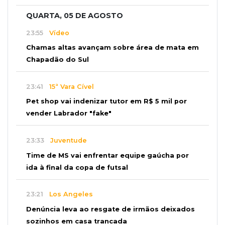
QUARTA, 05 DE AGOSTO
23:55
Vídeo
Chamas altas avançam sobre área de mata em
Chapadão do Sul
23:41
15ª Vara Cível
Pet shop vai indenizar tutor em R$ 5 mil por
vender Labrador "fake"
23:33
Juventude
Time de MS vai enfrentar equipe gaúcha por
ida à final da copa de futsal
23:21
Los Angeles
Denúncia leva ao resgate de irmãos deixados
sozinhos em casa trancada