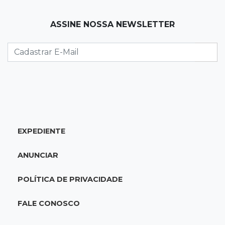
19:41
Feminicídio
ASSINE NOSSA NEWSLETTER
Júri condena a 25 anos homem que atropelou
esposa em frente aos filhos
19:20
Selic
Banco Central reduz juros para 14% ao ano em
4º corte consecutivo
EXPEDIENTE
19:05
Pregão
Dólar comercial fecha cotado a R$ 5,12 com
ANUNCIAR
atenção ao cenário externo
POLÍTICA DE PRIVACIDADE
18:41
Ideb
Ensino Médio melhora nas maiores cidades do
FALE CONOSCO
Estado, mas aprendizagem recua