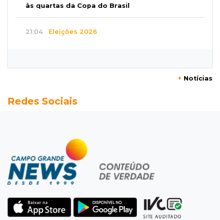
às quartas da Copa do Brasil
21:04
Eleições 2026
Convenção oficializa Catan como candidato
do Novo ao governo de MS
+
Notícias
20:41
Sorte
Redes Sociais
Veja as dezenas de hoje na Dupla Sena,
Lotomania, Super Sete e mais
20:20
Aviso inusitado
Com 11 gatos, morador pede fim do abandono
dos pets em frente de casa
20:03
Justiça
Ex-PM deixa prisão para tratamento médico 5
meses após ser capturado