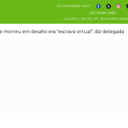
ACOMPANHE-NOS
(67) 99669-9563
AGOSTO, SEXTA
07
CAMPO GRA
 morreu em desafio era "escrava virtual", diz delegada