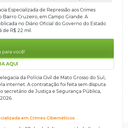
cia Especializada de Repressão aos Crimes
o Bairro Cruzeiro, em Campo Grande. A
blicada no Diário Oficial do Governo do Estado
á de R$ 22 mil.
 para você!
IA AQUI
o aos Crimes Cibernéticos (DERCC) já tem sede
ção para locação do imóvel, cujo endereço não
elegacia da Polícia Civil de Mato Grosso do Sul,
ficial do Estado. O aluguel custará R$ 22 mil
ela internet. A contratação foi feita sem disputa
econômicos, patrimoniais e contra a honra
o secretário de Justiça e Segurança Pública,
o Grosso do Sul.
 2026.
ecializada em Crimes Cibernéticos