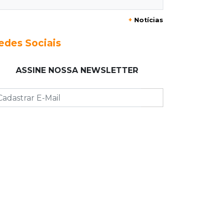
+
Notícias
12:37
Ao lado de viatura
Esposa de motociclista morto chega
edes Sociais
primeiro ao acidente e é amparada
pela mãe
ASSINE NOSSA NEWSLETTER
12:21
Agosto Lilás
Adriane relata violência política e
reforça combate à violência contra
mulheres
12:13
Velório
Amigos se despedem de Scalise e
recordam criatividade sem limites
12:03
"Os 100 do PCC"
Trajetória de membros do PCC