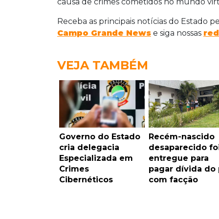
causa de crimes cometidos no mundo virt
Receba as principais notícias do Estado p
Campo Grande News
e siga nossas
red
VEJA TAMBÉM
Governo do Estado
Recém-nascido
cria delegacia
desaparecido fo
Especializada em
entregue para
Crimes
pagar dívida do 
Cibernéticos
com facção