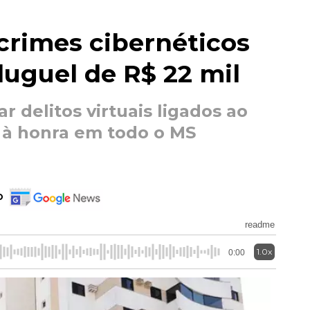
crimes cibernéticos
luguel de R$ 22 mil
r delitos virtuais ligados ao
 à honra em todo o MS
o
readme
1.0x
0:00