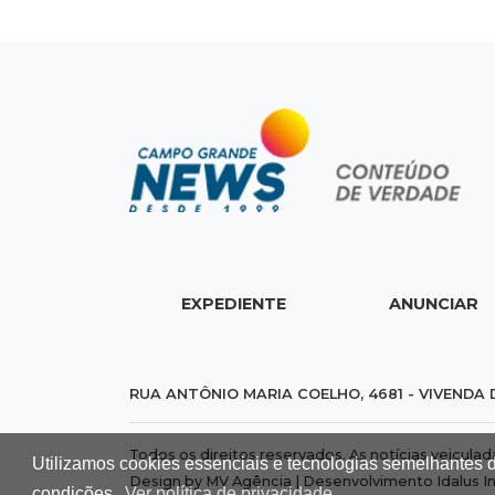
EXPEDIENTE
ANUNCIAR
RUA ANTÔNIO MARIA COELHO, 4681 - VIVENDA 
Todos os direitos reservados. As notícias veicula
Utilizamos cookies essenciais e tecnologias semelhantes 
Design by MV Agência | Desenvolvimento
Idalus I
condições.
Ver política de privacidade