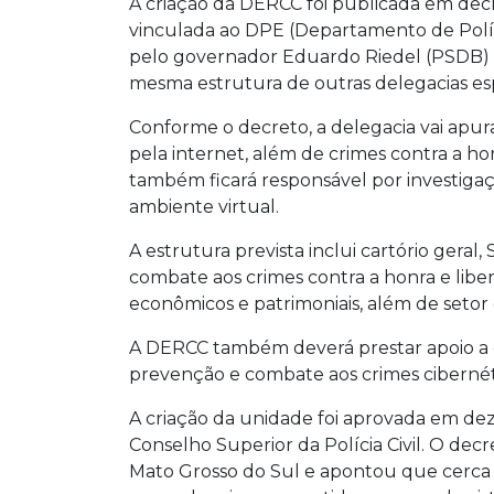
A criação da DERCC foi publicada em decre
vinculada ao DPE (Departamento de Políci
pelo governador Eduardo Riedel (PSDB) e p
mesma estrutura de outras delegacias esp
Conforme o decreto, a delegacia vai apur
pela internet, além de crimes contra a ho
também ficará responsável por investiga
ambiente virtual.
A estrutura prevista inclui cartório geral
combate aos crimes contra a honra e libe
econômicos e patrimoniais, além de setor d
A DERCC também deverá prestar apoio a 
prevenção e combate aos crimes cibernét
A criação da unidade foi aprovada em de
Conselho Superior da Polícia Civil. O dec
Mato Grosso do Sul e apontou que cerca