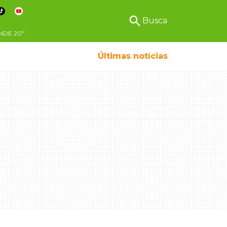
search
Busca
NDE
20º
Últimas notícias