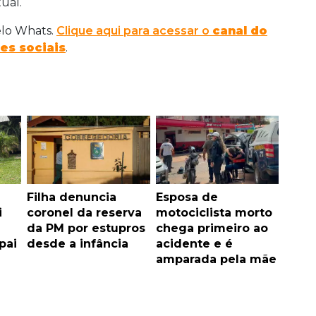
ual.
elo Whats.
Clique aqui para acessar o
canal do
es sociais
.
Filha denuncia
Esposa de
i
coronel da reserva
motociclista morto
da PM por estupros
chega primeiro ao
pai
desde a infância
acidente e é
amparada pela mãe