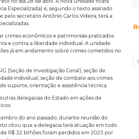
to no dia 28 de abril. A nova unidade ficará
a Especializada) e, segundo o texto assinado
elo secretário Antônio Carlos Videira, terá a
ecializadas.
R
ar crimes econômicos e patrimoniais praticados
nra e contra a liberdade individual. A unidade
ções já em andamento sobre crimes cometidos no
, SIG (Seção de Investigação Geral), seção de
rdade individual, seção de combate aos crimes
e suporte, orientação e assistência técnica.
outras delegacias do Estado em ações de
icos.
zembro do ano passado, durante reunião do
reto citou que a delegacia terá atuação em todo
 de R$ 32 bilhões foram perdidos em 2023 por