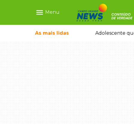
menu
Menu
 tomando ruas em temporal no interior
As mais
lidas
Adolescente que