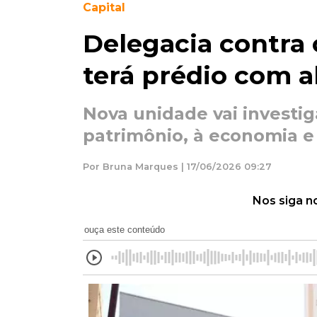
Capital
Delegacia contra 
terá prédio com a
Nova unidade vai investiga
patrimônio, à economia e
Por Bruna Marques | 17/06/2026 09:27
Nos siga n
ouça este conteúdo