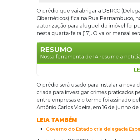
O prédio que vai abrigar a DERCC (Delega
Cibernéticos) fica na Rua Pernambuco, n
autorização para aluguel do imóvel foi pu
nesta quarta-feira (17). O valor mensal ser
RESUMO
Nossa ferramenta de IA resume a notícia
LE
A Delegacia Especializada de Repressã
definida em Campo Grande. A autoriza
O prédio será usado para instalar a nova d
foi divulgado, foi publicada no Diário O
criada para investigar crimes praticados p
mensais. A unidade investigará crimes 
entre empresas e o termo foi assinado pel
praticados pela internet em todo o Mat
Antônio Carlos Videira, em 16 de junho de
LEIA TAMBÉM
Governo do Estado cria delegacia Esp