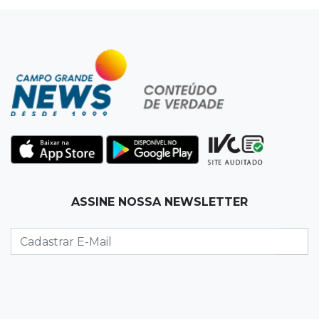
12:32
Máquinas de Areia
Empresário investigado em 2023 volta a ser
alvo por R$ 100 milhões em contratos
12:26
Clima
Defesa Civil descarta cenário extremo com
chegada de ciclone
12:12
Natureza
ASSINE NOSSA NEWSLETTER
Ovos de arara-azul marcam início da
temporada reprodutiva no Pantanal
12:06
Aquidauana
Após apagão, comerciantes contabilizam
prejuízos e buscam ressarcimento