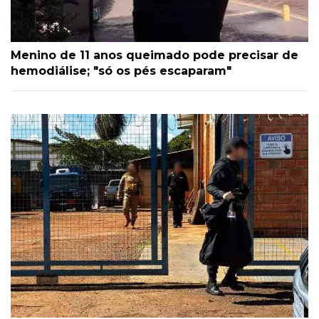
Menino de 11 anos queimado pode precisar de
hemodiálise; "só os pés escaparam"