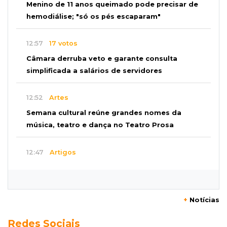
Menino de 11 anos queimado pode precisar de
hemodiálise; "só os pés escaparam"
12:57
17 votos
Câmara derruba veto e garante consulta
simplificada a salários de servidores
12:52
Artes
Semana cultural reúne grandes nomes da
música, teatro e dança no Teatro Prosa
12:47
Artigos
O terrorismo começa pela dignidade humana
12:43
Esporte Equestre
+
Notícias
Da fivela de campeã ao sonho internacional:
Redes Sociais
amazona de MS quer chegar ao Texas