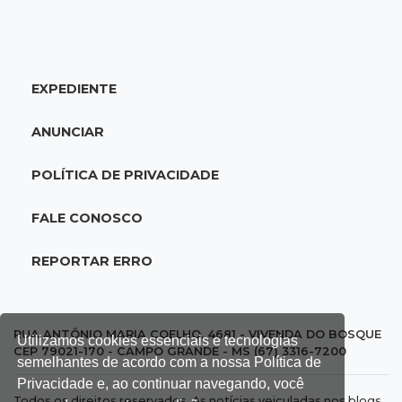
Rodada de estreia da Copa Pelezinho soma 35
gols em quatro jogos
EXPEDIENTE
18:28
Concurso 3.042
Mega-Sena sorteia neste domingo prêmio
ANUNCIAR
acumulado em R$ 165 milhões
POLÍTICA DE PRIVACIDADE
18:05
Energia renovável
Produção de biodiesel cresce 32% em MS e
FALE CONOSCO
supera 31 milhões de litros
REPORTAR ERRO
17:44
100º caso
Suspeito de roubo morre ao reagir à
abordagem policial no Noroeste
RUA ANTÔNIO MARIA COELHO, 4681 - VIVENDA DO BOSQUE
Utilizamos cookies essenciais e tecnologias
CEP 79021-170 - CAMPO GRANDE - MS (67) 3316-7200
semelhantes de acordo com a nossa Política de
17:21
Brasileirão feminino
Privacidade e, ao continuar navegando, você
Todos os direitos reservados. As notícias veiculadas nos blogs,