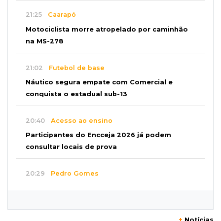
21:25
Caarapó
Motociclista morre atropelado por caminhão
na MS-278
21:02
Futebol de base
Náutico segura empate com Comercial e
conquista o estadual sub-13
20:40
Acesso ao ensino
Participantes do Encceja 2026 já podem
consultar locais de prova
20:29
Pedro Gomes
Jovem morre baleado e suspeita envolve
disputa entre facções rivais
+
Notícias