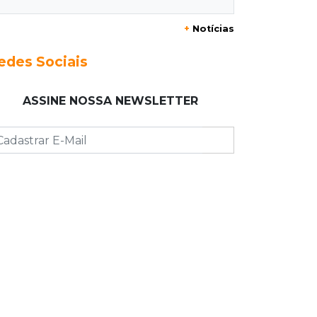
bares da Capital
+
Notícias
11:18
Naviraí
edes Sociais
Rapaz é executado a tiros após
apostar R$ 31 mil em jogo de sinuca
ASSINE NOSSA NEWSLETTER
11:16
Viu a Juju?
Procurada: Juju fugiu no bairro
Tiradentes no domingo de manhã
11:01
Operação Lívia
Adolescente que morreu em desafio
era "escrava virtual", diz delegada
10:56
Destruição
Incêndio destrói parte de uma das
feiras mais movimentadas da