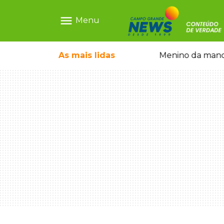
menu
Menu
ntre crianças brasileiras
As mais
lidas
Menino da mandi