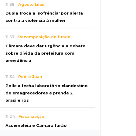
11:38
Agosto Lilás
Dupla troca a 'sofrência' por alerta
contra a violência à mulher
11:37
Recomposição de fundo
Câmara deve dar urgência a debate
sobre dívida da prefeitura com
previdência
11:34
Pedro Juan
Polícia fecha laboratório clandestino
de emagrecedores e prende 2
brasileiros
11:24
Fiscalização
Assembleia e Câmara farão
audiência sobre limite de som em