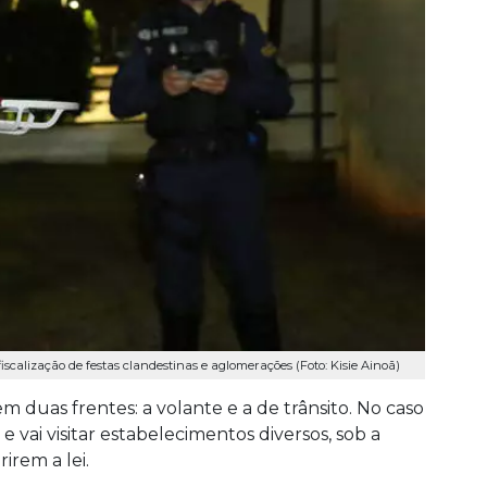
scalização de festas clandestinas e aglomerações (Foto: Kisie Ainoã)
r em duas frentes: a volante e a de trânsito. No caso
e vai visitar estabelecimentos diversos, sob a
rem a lei.