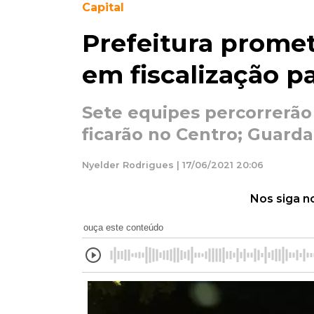
Capital
Prefeitura promet
em fiscalização p
Sete equipes percorrerão
ficarão no Centro; Guarda
Nyelder Rodrigues | 17/06/2021 20:06
Nos siga n
ouça este conteúdo