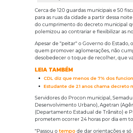
Cerca de 120 guardas municipais e 50 fisc
para as ruas da cidade a partir dessa noit
do cumprimento do decreto municipal q
polemizou ao contrariar e flexibilizar as n
Apesar de "peitar" o Governo do Estado,
quem promover aglomerações, não cump
desobedecer o toque de recolher, que vai
LEIA TAMBÉM
CDL diz que menos de 7% dos funcion
Estudante de 21 anos chama decreto mu
Servidores do Procon municipal, Semadur
Desenvolvimento Urbano), Agetran (Agênc
(Departamento Estadual de Trânsito) e PM 
prometem ocorrer 24 horas por dia em to
"Passou o
tempo
de dar orientações e só