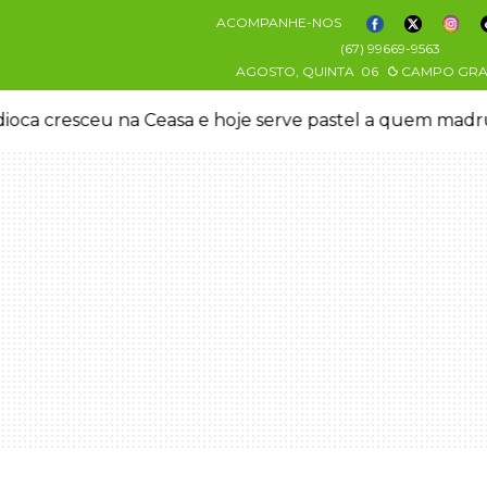
ACOMPANHE-NOS
(67) 99669-9563
AGOSTO, QUINTA
06
CAMPO GR
oca cresceu na Ceasa e hoje serve pastel a quem mad