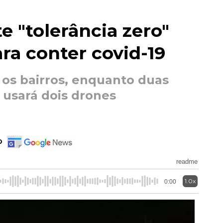
e "tolerância zero"
ara conter covid-19
 os bairros, enquanto duas
 usará dois drones
o
readme
1.0x
0:00