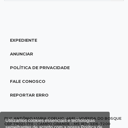
20:34
Sorte
Veja as dezenas de hoje na Dupla Sena,
Lotomania, Quina e mais
EXPEDIENTE
20:15
Pedro Juan Caballero
Fiscalização apreende remédios de farmácia
ANUNCIAR
ligada a laboratório ilegal
POLÍTICA DE PRIVACIDADE
19:56
São Gabriel do Oeste
Suspeitos de ocupar avião interceptado pela
FALE CONOSCO
FAB morrem em confronto
REPORTAR ERRO
19:37
Cotação
Dólar comercial cai 0,46% e encerra semana
cotado a R$ 5,08
RUA ANTÔNIO MARIA COELHO, 4681 - VIVENDA DO BOSQUE
Utilizamos cookies essenciais e tecnologias
CEP 79021-170 - CAMPO GRANDE - MS (67) 3316-7200
semelhantes de acordo com a nossa Política de