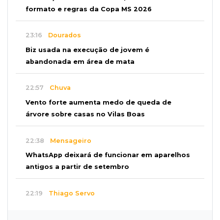
formato e regras da Copa MS 2026
23:16
Dourados
Biz usada na execução de jovem é
abandonada em área de mata
22:57
Chuva
Vento forte aumenta medo de queda de
árvore sobre casas no Vilas Boas
22:38
Mensageiro
WhatsApp deixará de funcionar em aparelhos
antigos a partir de setembro
22:19
Thiago Servo
Sertanejo desiste de ação de R$ 12 milhões
por pagar pensão sem ser pai