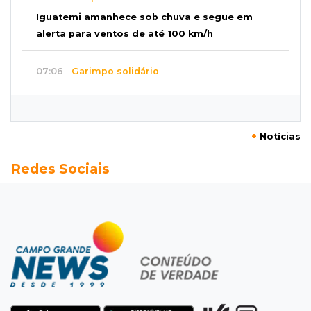
Iguatemi amanhece sob chuva e segue em
alerta para ventos de até 100 km/h
07:06
Garimpo solidário
Sapatos de marca e tamanco de Scheila
Carvalho viram achados em Bazar de Cincão
+
Notícias
07:05
De improviso à tradição
Redes Sociais
Cinco famílias iniciaram festa que celebra
raízes bolivianas
07:00
Post Patrocinado
Indústria da construção impulsiona MS e abre
espaço para mulheres
06:56
Pergunta do dia