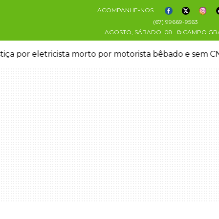
ACOMPANHE-NOS
(67) 99669-9563
AGOSTO, SÁBADO
08
CAMPO GR
stiça por eletricista morto por motorista bêbado e sem 