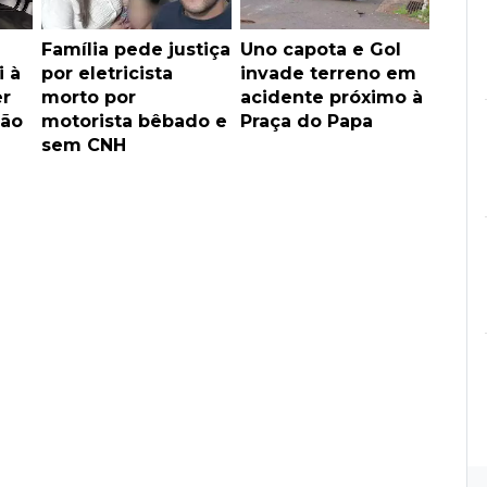
Família pede justiça
Uno capota e Gol
i à
por eletricista
invade terreno em
er
morto por
acidente próximo à
ão
motorista bêbado e
Praça do Papa
sem CNH