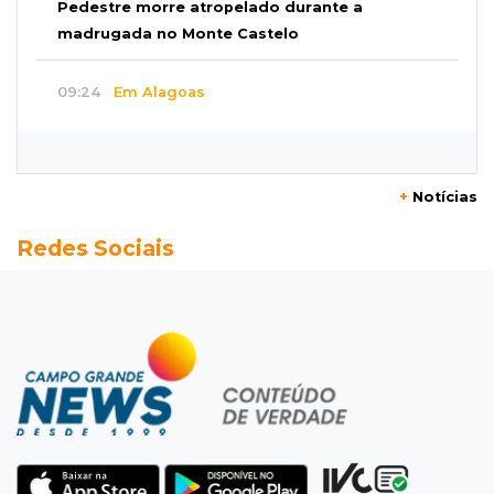
Pedestre morre atropelado durante a
madrugada no Monte Castelo
09:24
Em Alagoas
Atletas de MS intensificam preparação para
disputa do Brasileiro de Kung Fu
+
Notícias
09:17
Jardim Manaíra
Redes Sociais
Idoso em bicicleta é atropelado por
motociclista que se filmava com celular
09:08
Comércio na fronteira
Ponta Porã inicia regularização de boxes
comerciais na linha internacional
08:57
Neste sábado
Chegada de frente fria muda o tempo e