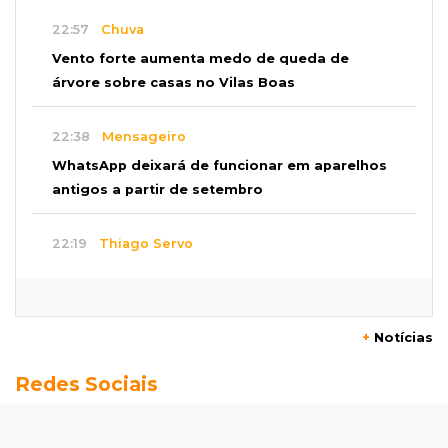
22:57
Chuva
Vento forte aumenta medo de queda de
árvore sobre casas no Vilas Boas
22:38
Mensageiro
WhatsApp deixará de funcionar em aparelhos
antigos a partir de setembro
22:19
Thiago Servo
Sertanejo desiste de ação de R$ 12 milhões
por pagar pensão sem ser pai
+
Notícias
21:50
Balcão de empregos
Redes Sociais
Semana vai começar com 909 novas
oportunidades de trabalho em 114 funções