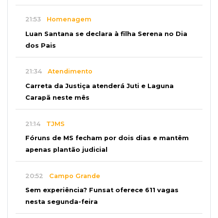
21:53
Homenagem
Luan Santana se declara à filha Serena no Dia
dos Pais
21:34
Atendimento
Carreta da Justiça atenderá Juti e Laguna
Carapã neste mês
21:14
TJMS
Fóruns de MS fecham por dois dias e mantêm
apenas plantão judicial
20:52
Campo Grande
Sem experiência? Funsat oferece 611 vagas
nesta segunda-feira