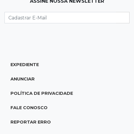
19:12
Na Vila Belmiro
ASSINE NOSSA NEWSLETTER
Athletico vence Santos por 2 a 0 e mantém 3º
lugar no Brasileirão
18:51
Oportunidades
UEMS está com seleções para professores
com salários de até R$ 10,2 mil
EXPEDIENTE
18:33
Em 2022
Homem que ajudou a sequestrar bebê matou
ANUNCIAR
adolescente atropelada no Amazonas
POLÍTICA DE PRIVACIDADE
18:15
Nubank Parque
Palmeiras e Inter ficam no 0 a 0 pela 22ª
FALE CONOSCO
rodada do Brasileirão
REPORTAR ERRO
17:58
Gratuitas