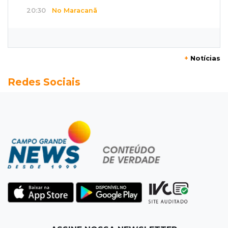
20:30
No Maracanã
Flamengo vence Vitória por 2 a 0 e encurta
distância para o líder
+
Notícias
20:13
Empregos
Redes Sociais
Seleções em MS têm salários de até R$ 8,2 mil;
veja oportunidades
19:50
Jardim Itatiaia
Vigia é amarrado durante roubo de carro e
dois caminhões em pátio
19:35
Bragança Paulista
Corinthians vence Bragantino por 2 a 0 e sobe
para 7º no Brasileirão